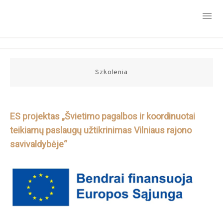
Skip
to
content
Szkolenia
ES projektas „Švietimo pagalbos ir koordinuotai
teikiamų paslaugų užtikrinimas Vilniaus rajono
savivaldybėje“