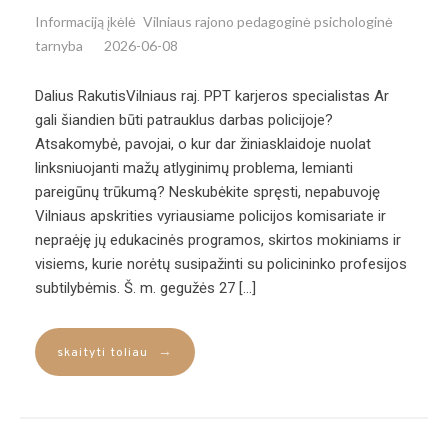
Informaciją įkėlė
Vilniaus rajono pedagoginė psichologinė
tarnyba
2026-06-08
Dalius RakutisVilniaus raj. PPT karjeros specialistas Ar
gali šiandien būti patrauklus darbas policijoje?
Atsakomybė, pavojai, o kur dar žiniasklaidoje nuolat
linksniuojanti mažų atlyginimų problema, lemianti
pareigūnų trūkumą? Neskubėkite spręsti, nepabuvoję
Vilniaus apskrities vyriausiame policijos komisariate ir
nepraėję jų edukacinės programos, skirtos mokiniams ir
visiems, kurie norėtų susipažinti su policininko profesijos
subtilybėmis. Š. m. gegužės 27 […]
→
skaityti toliau