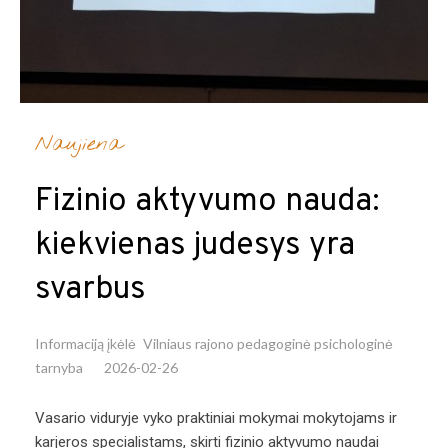
Naujiena
Fizinio aktyvumo nauda:
kiekvienas judesys yra
svarbus
Informaciją įkėlė
Vilniaus rajono pedagoginė psichologinė
tarnyba
2026-02-26
Vasario viduryje vyko praktiniai mokymai mokytojams ir
karjeros specialistams, skirti fizinio aktyvumo naudai