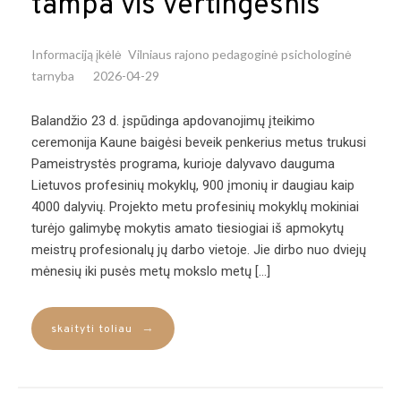
tampa vis vertingesnis
Informaciją įkėlė
Vilniaus rajono pedagoginė psichologinė
tarnyba
2026-04-29
Balandžio 23 d. įspūdinga apdovanojimų įteikimo
ceremonija Kaune baigėsi beveik penkerius metus trukusi
Pameistrystės programa, kurioje dalyvavo dauguma
Lietuvos profesinių mokyklų, 900 įmonių ir daugiau kaip
4000 dalyvių. Projekto metu profesinių mokyklų mokiniai
turėjo galimybę mokytis amato tiesiogiai iš apmokytų
meistrų profesionalų jų darbo vietoje. Jie dirbo nuo dviejų
mėnesių iki pusės metų mokslo metų […]
→
skaityti toliau