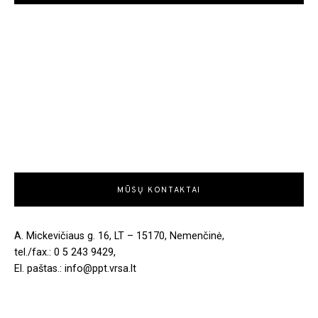
MŪSŲ KONTAKTAI
A. Mickevičiaus g. 16, LT – 15170, Nemenčinė,
tel./fax.: 0 5 243 9429,
El. paštas.: info@ppt.vrsa.lt