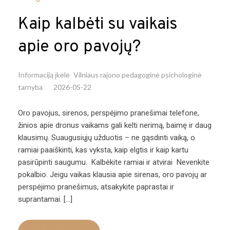
Kaip kalbėti su vaikais
apie oro pavojų?
Informaciją įkėlė
Vilniaus rajono pedagoginė psichologinė
tarnyba
2026-05-22
Oro pavojus, sirenos, perspėjimo pranešimai telefone,
žinios apie dronus vaikams gali kelti nerimą, baimę ir daug
klausimų. Suaugusiųjų užduotis – ne gąsdinti vaiką, o
ramiai paaiškinti, kas vyksta, kaip elgtis ir kaip kartu
pasirūpinti saugumu. Kalbėkite ramiai ir atvirai Nevenkite
pokalbio. Jeigu vaikas klausia apie sirenas, oro pavojų ar
perspėjimo pranešimus, atsakykite paprastai ir
suprantamai. […]