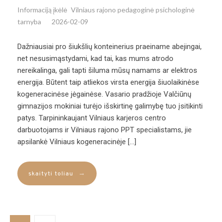
Informaciją įkėlė
Vilniaus rajono pedagoginė psichologinė
tarnyba
2026-02-09
Dažniausiai pro šiukšlių konteinerius praeiname abejingai,
net nesusimąstydami, kad tai, kas mums atrodo
nereikalinga, gali tapti šiluma mūsų namams ar elektros
energija. Būtent taip atliekos virsta energija šiuolaikinėse
kogeneracinėse jėgainėse. Vasario pradžioje Valčiūnų
gimnazijos mokiniai turėjo išskirtinę galimybę tuo įsitikinti
patys. Tarpininkaujant Vilniaus karjeros centro
darbuotojams ir Vilniaus rajono PPT specialistams, jie
apsilankė Vilniaus kogeneracinėje […]
→
skaityti toliau