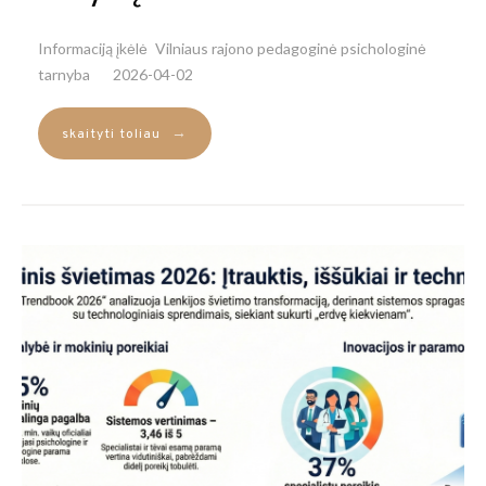
Informaciją įkėlė
Vilniaus rajono pedagoginė psichologinė
tarnyba
2026-04-02
→
skaityti toliau