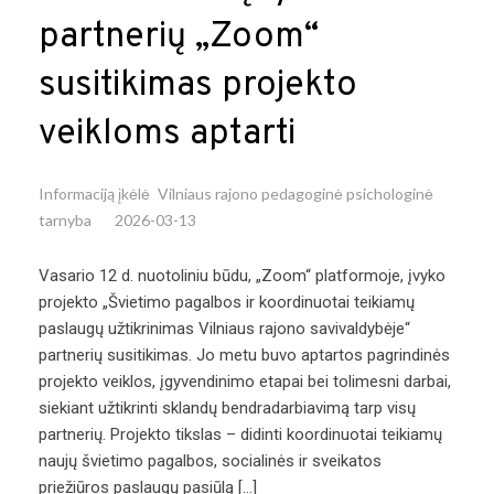
partnerių „Zoom“
susitikimas projekto
veikloms aptarti
Informaciją įkėlė
Vilniaus rajono pedagoginė psichologinė
tarnyba
2026-03-13
Vasario 12 d. nuotoliniu būdu, „Zoom“ platformoje, įvyko
projekto „Švietimo pagalbos ir koordinuotai teikiamų
paslaugų užtikrinimas Vilniaus rajono savivaldybėje“
partnerių susitikimas. Jo metu buvo aptartos pagrindinės
projekto veiklos, įgyvendinimo etapai bei tolimesni darbai,
siekiant užtikrinti sklandų bendradarbiavimą tarp visų
partnerių. Projekto tikslas – didinti koordinuotai teikiamų
naujų švietimo pagalbos, socialinės ir sveikatos
priežiūros paslaugų pasiūlą […]