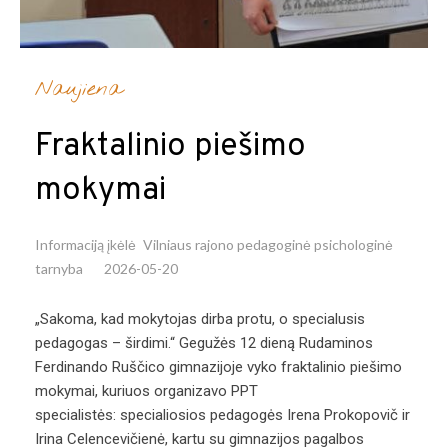
Naujiena
Fraktalinio piešimo
mokymai
Informaciją įkėlė
Vilniaus rajono pedagoginė psichologinė
tarnyba
2026-05-20
„Sakoma, kad mokytojas dirba protu, o specialusis
pedagogas – širdimi.“ Gegužės 12 dieną Rudaminos
Ferdinando Ruščico gimnazijoje vyko fraktalinio piešimo
mokymai, kuriuos organizavo PPT
specialistės: specialiosios pedagogės Irena Prokopovič ir
Irina Celencevičienė, kartu su gimnazijos pagalbos