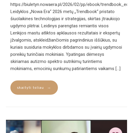
https://biuletyn.nowaera.pl/2026/02/pp/ebook/trendbook_edu
Leidyklos „Nowa Era“ 2026 metų „Trendbook“ pristato
šiuolaikines technologijas ir strategijas, skirtas įtraukiojo
ugdymo plėtrai. Leidinys parengtas remiantis visos
Lenkijos mastu atliktos apklausos rezultatais ir ekspertų
įžvalgomis, atskleidžiančiomis pagrindinius iššūkius, su
kuriais susiduria mokyklos dirbdamos su įvairių ugdymosi
poreikių turinčiais mokiniais. Ypatingas dėmesys
skiriamas autizmo spektro sutrikimų turintiems
mokiniams, emocinių sunkumų patiriantiems vaikams […]
→
skaityti toliau