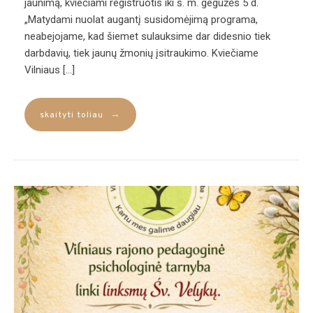
jaunimą, kviečiami registruotis iki š. m. gegužės 5 d.
„Matydami nuolat augantį susidomėjimą programa,
neabejojame, kad šiemet sulauksime dar didesnio tiek
darbdavių, tiek jaunų žmonių įsitraukimo. Kviečiame
Vilniaus […]
→
skaityti toliau