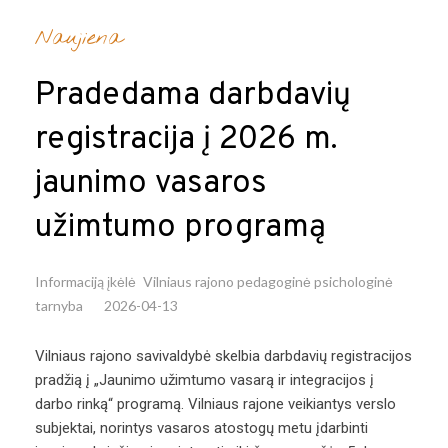
Naujiena
Pradedama darbdavių
registracija į 2026 m.
jaunimo vasaros
užimtumo programą
Informaciją įkėlė
Vilniaus rajono pedagoginė psichologinė
tarnyba
2026-04-13
Vilniaus rajono savivaldybė skelbia darbdavių registracijos
pradžią į „Jaunimo užimtumo vasarą ir integracijos į
darbo rinką“ programą. Vilniaus rajone veikiantys verslo
subjektai, norintys vasaros atostogų metu įdarbinti