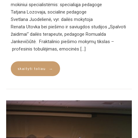
mokiniui specialistėmis: specialiąja pedagoge
Tatjana Lozovaja, socialine pedagoge
Svetlana Juodelienė, vyr. dailės mokytoja
Renata Utovka bei piešimo ir saviugdos studijos „Spalvoti
žaidimai“ dailės terapeute, pedagoge Romualda
Jankevičiūtė. Fraktalinio piešimo mokymų tikslas –
profesinis tobulėjimas, emocinės […]
→
skaityti toliau