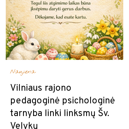
Naujiena
Vilniaus rajono
pedagoginė psichologinė
tarnyba linki linksmų Šv.
Velykų