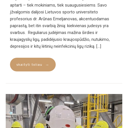
aptarti – tiek mokiniams, tiek suaugusiesiems. Savo
įžvalgomis dalijosi Lietuvos sporto universiteto
profesorius dr. Arūnas Emeljanovas, akcentuodamas
paprastą, bet itin svarbią žinią: kiekvienas judesys yra
svarbus. Reguliarus judėjimas mažina širdies ir
kraujagyslių ligų, padidėjusio kraujospūdžio, nutukimo,
depresijos ir kitų lėtinių neinfekcinių ligų riziką. […]
→
skaityti toliau