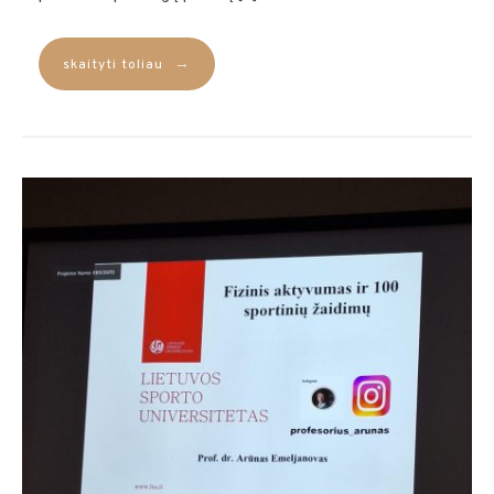
→
skaityti toliau