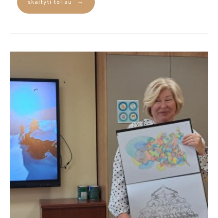
→
skaityti toliau