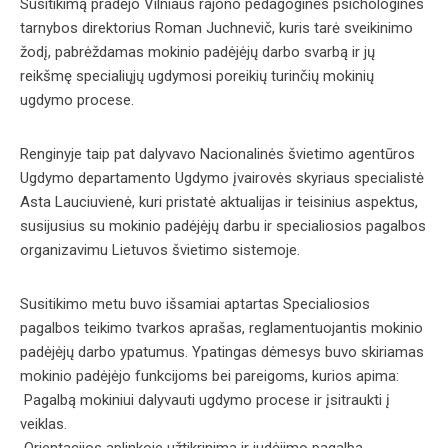
Susitikimą pradėjo Vilniaus rajono pedagoginės psichologinės
tarnybos direktorius Roman Juchnevič, kuris tarė sveikinimo
žodį, pabrėždamas mokinio padėjėjų darbo svarbą ir jų
reikšmę specialiųjų ugdymosi poreikių turinčių mokinių
ugdymo procese.
Renginyje taip pat dalyvavo Nacionalinės švietimo agentūros
Ugdymo departamento Ugdymo įvairovės skyriaus specialistė
Asta Lauciuvienė, kuri pristatė aktualijas ir teisinius aspektus,
susijusius su mokinio padėjėjų darbu ir specialiosios pagalbos
organizavimu Lietuvos švietimo sistemoje.
Susitikimo metu buvo išsamiai aptartas Specialiosios
pagalbos teikimo tvarkos aprašas, reglamentuojantis mokinio
padėjėjų darbo ypatumus. Ypatingas dėmesys buvo skiriamas
mokinio padėjėjo funkcijoms bei pareigoms, kurios apima:
Pagalbą mokiniui dalyvauti ugdymo procese ir įsitraukti į
veiklas.