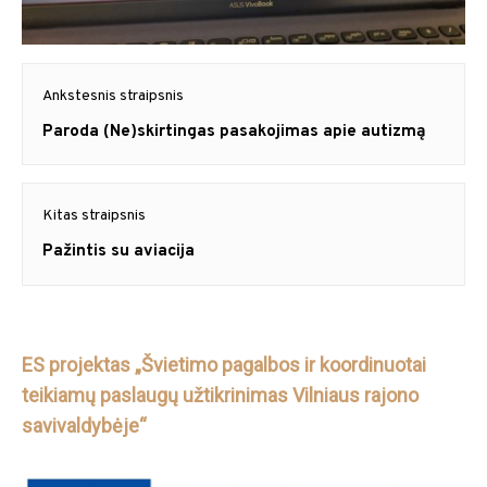
Navigacija
Ankstesnis straipsnis
tarp
Previous
Paroda (Ne)skirtingas pasakojimas apie autizmą
post:
įrašų
Kitas straipsnis
Next
Pažintis su aviacija
post:
ES projektas „Švietimo pagalbos ir koordinuotai
teikiamų paslaugų užtikrinimas Vilniaus rajono
savivaldybėje“