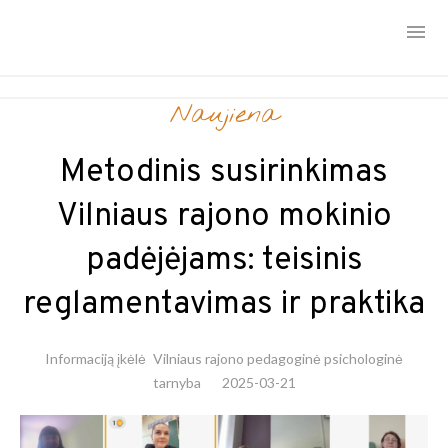
Skip
Naujiena
to
content
Metodinis susirinkimas
Vilniaus rajono mokinio
padėjėjams: teisinis
reglamentavimas ir praktika
Informaciją įkėlė
Vilniaus rajono pedagoginė psichologinė
tarnyba
2025-03-21