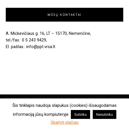
MŪSŲ KONTAKTAI
A. Mickevičiaus g. 16, LT – 15170, Nemenčinė,
tel./fax.: 0 5 243 9429,
El. paštas.: info@ppt.vrsa.lt
COPYRIGHT © 2026. ALL RIGHTS RESERVED.
Šis tinklapis naudoja slapukus (cookies) išsaugodamas
informaciją jūsų kompiuteryje.
Sutinku
Nesutinku
MADE WITH
BY WPLOOK THEMES
Skaityti plačiau