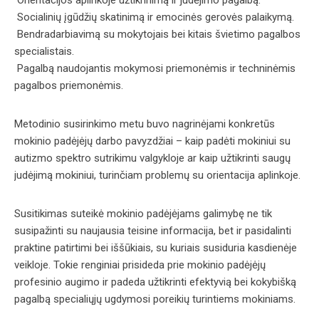
Orientacijos aplinkoje užtikrinimą ir judėjimo pagalbą.
Socialinių įgūdžių skatinimą ir emocinės gerovės palaikymą.
Bendradarbiavimą su mokytojais bei kitais švietimo pagalbos
specialistais.
Pagalbą naudojantis mokymosi priemonėmis ir techninėmis
pagalbos priemonėmis.
Metodinio susirinkimo metu buvo nagrinėjami konkretūs
mokinio padėjėjų darbo pavyzdžiai – kaip padėti mokiniui su
autizmo spektro sutrikimu valgykloje ar kaip užtikrinti saugų
judėjimą mokiniui, turinčiam problemų su orientacija aplinkoje.
Susitikimas suteikė mokinio padėjėjams galimybę ne tik
susipažinti su naujausia teisine informacija, bet ir pasidalinti
praktine patirtimi bei iššūkiais, su kuriais susiduria kasdienėje
veikloje. Tokie renginiai prisideda prie mokinio padėjėjų
profesinio augimo ir padeda užtikrinti efektyvią bei kokybišką
pagalbą specialiųjų ugdymosi poreikių turintiems mokiniams.