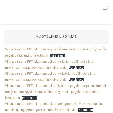
Skip
to
content
NUOTOLINIS UGDYMAS
Vilniaus rajono PPT rekomendacijos tėvams dėl nuotolinio mokymosi ir
pagalbos karantino laikotarpiu
Parsisiųsti
Vilniaus rajono PPT rekomendacijos mokiniams dėl nuotolinio
mokymosi ir pagalbos karantino laikotarpiu
Parsisiųsti
Vilniaus rajono PPT rekomendacijos mokytojams dėl nuotolinio
mokymosi ir pagalbos karantino laikotarpiu
Parsisiųsti
Vilniaus rajono PPT rekomendacijos švietimo pagalbos specialistams ir
mokytojo padėjėjui dėl nuotolinio mokymosi ir pagalbos karantino
laikotarpiu
Parsisiųsti
Vilniaus rajono PPT rekomendacijos pedagogams, tėvams darbui su
specialiųjų ugdymosi poreikių turinčiais mokiniais
Parsisiųsti