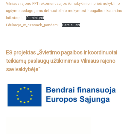
Vilniaus rajono PPT rekomendacijos ikimokyklinio ir priešmokyklinio
ugdymo pedagogams dėl nuotolinio mokymosi ir pagalbos karantino
laikotarpiu
Parsisiųsti
Edukacja_w_czasach_pandemii
Parsisiųsti
ES projektas „Švietimo pagalbos ir koordinuotai
teikiamų paslaugų užtikrinimas Vilniaus rajono
savivaldybėje“