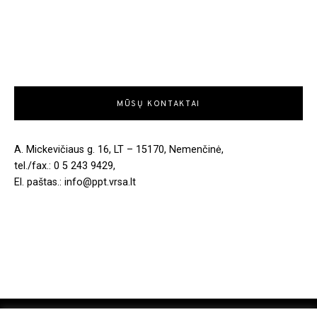
MŪSŲ KONTAKTAI
A. Mickevičiaus g. 16, LT – 15170, Nemenčinė,
tel./fax.: 0 5 243 9429,
El. paštas.: info@ppt.vrsa.lt