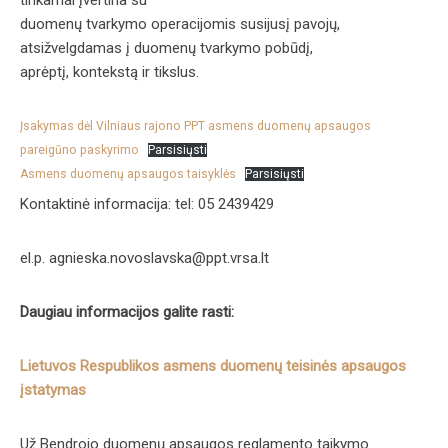
tinkamai įvertina su
duomenų tvarkymo operacijomis susijusį pavojų,
atsižvelgdamas į duomenų tvarkymo pobūdį,
aprėptį, kontekstą ir tikslus.
Įsakymas dėl Vilniaus rajono PPT asmens duomenų apsaugos
pareigūno paskyrimo
Parsisiųsti
Asmens duomenų apsaugos taisyklės
Parsisiųsti
Kontaktinė informacija: tel: 05 2439429
el.p. agnieska.novoslavska@ppt.vrsa.lt
Daugiau informacijos galite rasti:
Lietuvos Respublikos asmens duomenų teisinės apsaugos
įstatymas
Už Bendrojo duomenų apsaugos reglamento taikymo