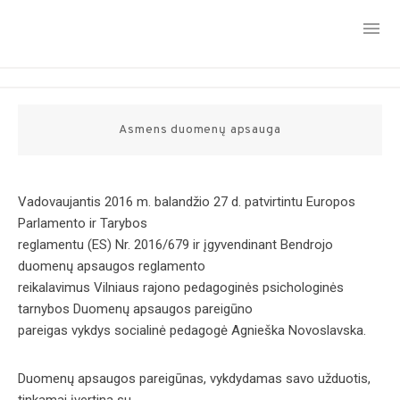
Skip
to
content
Asmens duomenų apsauga
Vadovaujantis 2016 m. balandžio 27 d. patvirtintu Europos
Parlamento ir Tarybos
reglamentu (ES) Nr. 2016/679 ir įgyvendinant Bendrojo
duomenų apsaugos reglamento
reikalavimus Vilniaus rajono pedagoginės psichologinės
tarnybos Duomenų apsaugos pareigūno
pareigas vykdys socialinė pedagogė Agnieška Novoslavska.
Duomenų apsaugos pareigūnas, vykdydamas savo užduotis,