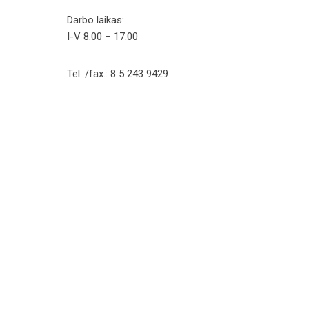
Darbo laikas:
I-V 8.00 – 17.00
Tel. /fax.: 8 5 243 9429