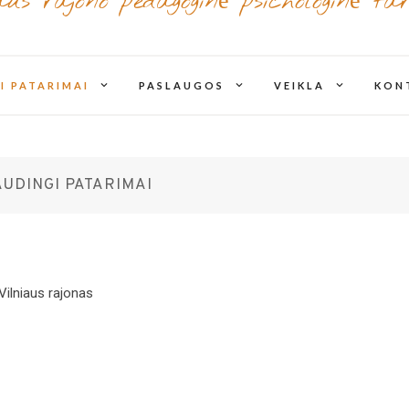
iaus rajono pedagoginė psichologinė ta
expand
expand
expand
I PATARIMAI
PASLAUGOS
VEIKLA
KON
child
child
child
menu
menu
menu
UDINGI PATARIMAI
Vilniaus rajonas