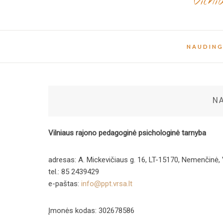
Viln
NAUDING
NA
Vilniaus rajono pedagoginė psichologinė tarnyba
adresas: A. Mickevičiaus g. 16, LT-15170, Nemenčinė, 
tel.: 85 2439429
e-paštas:
info@ppt.vrsa.lt
Įmonės kodas: 302678586