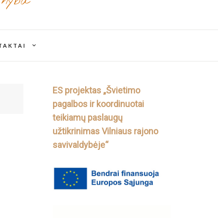
rnyba
expand
TAKTAI
child
menu
ES projektas „Švietimo
pagalbos ir koordinuotai
teikiamų paslaugų
užtikrinimas Vilniaus rajono
savivaldybėje“