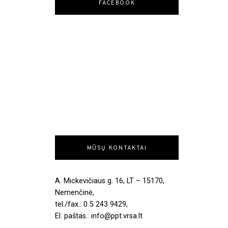
FACEBOOK
MŪSŲ KONTAKTAI
A. Mickevičiaus g. 16, LT – 15170,
Nemenčinė,
tel./fax.: 0 5 243 9429,
El. paštas.: info@ppt.vrsa.lt