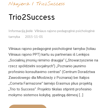
Naujiena
/
Trio2Success
Trio2Success
Informaciją įkėlė
Vilniaus rajono pedagoginė psichologinė
tarnyba
2015-11-01
Vilniaus rajono pedagoginė psichologinė tarnyba (toliau
Vilniaus rajono PPT) kartu su partneriais iš Lenkijos
,,Socialinių įmonių rėmimo draugija“ (,,Stowarzyszenie na
rzecz spółdzielni socjalnych“) ,,Poznanio jaunimo
profesinio konsultavimo centras” (Centrum Doradztwa
Zawodowego dla Młodzieży z Poznania) bei Italijos
,,Cometa Farmazone” laimėjo Erasmus plius projektą
„Trio to Success“. Projekto tikslas stiprinti profesinio
mokymo sistemos kokybę, ypatingą dėmesį […]