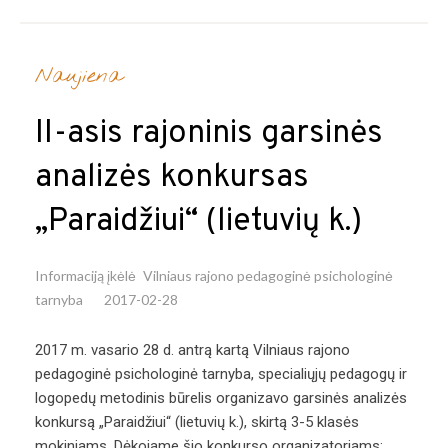
Naujiena
II-asis rajoninis garsinės
analizės konkursas
„Paraidžiui“ (lietuvių k.)
Informaciją įkėlė
Vilniaus rajono pedagoginė psichologinė
tarnyba
2017-02-28
2017 m. vasario 28 d. antrą kartą Vilniaus rajono
pedagoginė psichologinė tarnyba, specialiųjų pedagogų ir
logopedų metodinis būrelis organizavo garsinės analizės
konkursą „Paraidžiui“ (lietuvių k.), skirtą 3-5 klasės
mokiniams. Dėkojame šio konkurso organizatoriams: