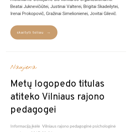
Beatai Juknevičiūtei, Justinai Valterei, Brigitai Skadeilytei,
Irenai Prokopovič, Gražinai Simelionienei, Jovitai Gilevič.
→
skaityti toliau
Naujiena
Metų logopedo titulas
atiteko Vilniaus rajono
pedagogei
Informaciją įkėlė
Vilniaus rajono pedagoginė psichologinė