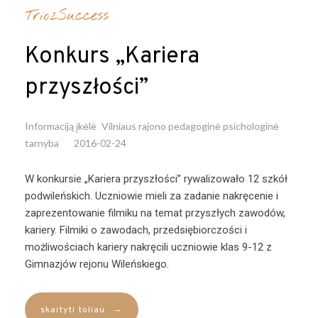
Trio2Success
Konkurs „Kariera
przyszłości”
Informaciją įkėlė
Vilniaus rajono pedagoginė psichologinė
tarnyba
2016-02-24
W konkursie „Kariera przyszłości” rywalizowało 12 szkół
podwileńskich. Uczniowie mieli za zadanie nakręcenie i
zaprezentowanie filmiku na temat przyszłych zawodów,
kariery. Filmiki o zawodach, przedsiębiorczości i
możliwościach kariery nakręcili uczniowie klas 9-12 z
Gimnazjów rejonu Wileńskiego.
→
skaityti toliau