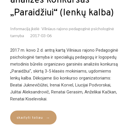
analizės konkursas
„Paraidžiui“ (lenkų kalba)
Informaciją įkėlė
Vilniaus rajono pedagoginė psichologinė
tarnyba
2017-03-06
2017 m. kovo 2 d. antrą kartą Vilniaus rajono Pedagoginė
psichologinė tarnyba ir specialiųjų pedagogų ir logopedų
metodinis būrelis organizavo garsinės analizės konkursą
„Paraidžiui“, skirtą 3-5 klasės mokiniams, ugdomiems
lenkų kalba. Dėkojame šio konkurso organizatoriams:
Beatai Juknevičiūtei, Irenai Korvel, Liucijai Podvorskai,
Julitai Aleksandrovič, Renatai Gerasim, Anželikai Kačkan,
Renatai Kiselevskai.
→
skaityti toliau