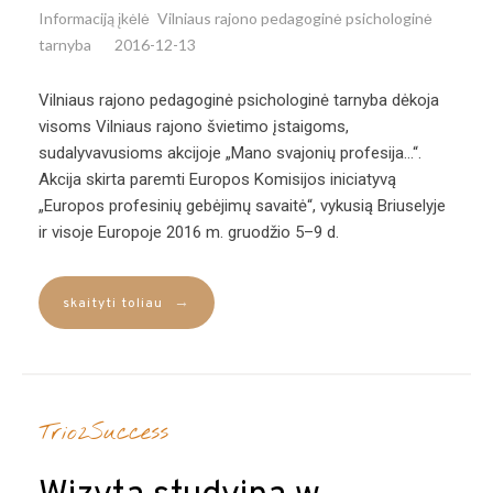
Informaciją įkėlė
Vilniaus rajono pedagoginė psichologinė
tarnyba
2016-12-13
Vilniaus rajono pedagoginė psichologinė tarnyba dėkoja
visoms Vilniaus rajono švietimo įstaigoms,
sudalyvavusioms akcijoje „Mano svajonių profesija…“.
Akcija skirta paremti Europos Komisijos iniciatyvą
„Europos profesinių gebėjimų savaitė“, vykusią Briuselyje
ir visoje Europoje 2016 m. gruodžio 5–9 d.
→
skaityti toliau
Trio2Success