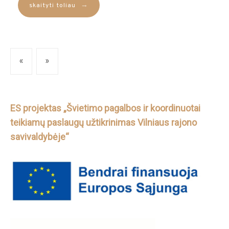
→
skaityti toliau
«
»
ES projektas „Švietimo pagalbos ir koordinuotai
teikiamų paslaugų užtikrinimas Vilniaus rajono
savivaldybėje“