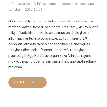
Informaciją įkėlė
Vilniaus rajono pedagoginė psichologinė
tarnyba
2015-12-21
Norint suvaldyti streso sukeliamas reakcijas tradiciniai
metodai dažnai nebeduoda norimų rezultatų, dėl to būtina
taikyti šiuolaikinio mokslo atradimus psichologijos ir
informacinių technologijų sityje. 2015 m. spalio 8,9
dienomis Vilniaus rajono pedagoginės psichologinės
tarnybos direktorius Roman Juchnevič ir tarnybos
psichologė Olga Bartkevič organizavo Vilniaus rajono
mokyklų psichologams seminarą „I laipsnio Biofeedback
mokymai“.
→
skaityti toliau