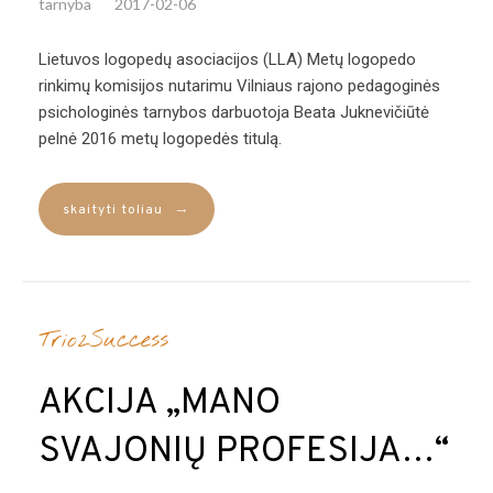
tarnyba
2017-02-06
Lietuvos logopedų asociacijos (LLA) Metų logopedo
rinkimų komisijos nutarimu Vilniaus rajono pedagoginės
psichologinės tarnybos darbuotoja Beata Juknevičiūtė
pelnė 2016 metų logopedės titulą.
→
skaityti toliau
Trio2Success
AKCIJA „MANO
SVAJONIŲ PROFESIJA…“