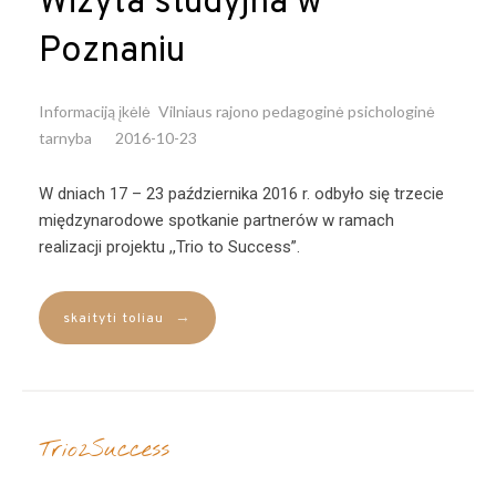
Wizyta studyjna w
Poznaniu
Informaciją įkėlė
Vilniaus rajono pedagoginė psichologinė
tarnyba
2016-10-23
W dniach 17 – 23 października 2016 r. odbyło się trzecie
międzynarodowe spotkanie partnerów w ramach
realizacji projektu ,,Trio to Success”.
→
skaityti toliau
Trio2Success