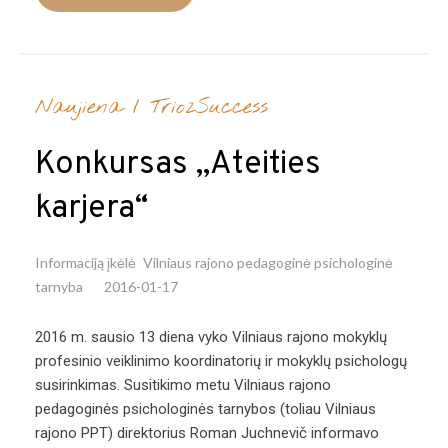
Naujiena
/
Trio2Success
Konkursas ,,Ateities
karjera“
Informaciją įkėlė
Vilniaus rajono pedagoginė psichologinė
tarnyba
2016-01-17
2016 m. sausio 13 diena vyko Vilniaus rajono mokyklų
profesinio veiklinimo koordinatorių ir mokyklų psichologų
susirinkimas. Susitikimo metu Vilniaus rajono
pedagoginės psichologinės tarnybos (toliau Vilniaus
rajono PPT) direktorius Roman Juchnevič informavo