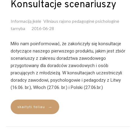
Konsultacje scenariuszy
Informaciją įkėlė
Vilniaus rajono pedagoginė psichologinė
tarnyba
2016-06-28
Miło nam poinformować, że zakończyły się konsultacje
dotyczące naszego pierwszego produktu, jakim jest zbiór
scenariuszy z zakresu doradztwa zawodowego
przygotowany dla doradców zawodowych i osób
pracujących z młodzieżą. W konsultacjach uczestniczyli
doradcy zawodowi, psychologowie i pedagodzy z Litwy
(16.06. br.), Włoch (27.06. br.) i Polski (27.06.br.)
→
skaityti toliau