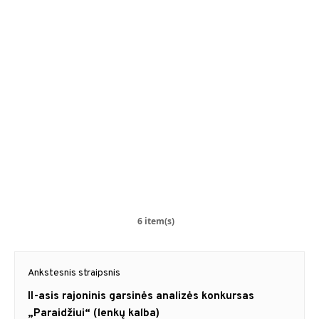
6 item(s)
Navigacija
Ankstesnis straipsnis
tarp
Previous
II-asis rajoninis garsinės analizės konkursas
post:
„Paraidžiui“ (lenkų kalba)