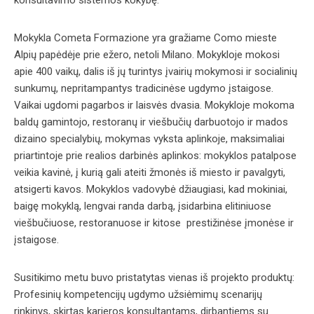
konsultavimo sistemos kokybę.
Mokykla Cometa Formazione yra gražiame Como mieste
Alpių papėdėje prie ežero, netoli Milano. Mokykloje mokosi
apie 400 vaikų, dalis iš jų turintys įvairių mokymosi ir socialinių
sunkumų, nepritampantys tradicinėse ugdymo įstaigose.
Vaikai ugdomi pagarbos ir laisvės dvasia. Mokykloje mokoma
baldų gamintojo, restoranų ir viešbučių darbuotojo ir mados
dizaino specialybių, mokymas vyksta aplinkoje, maksimaliai
priartintoje prie realios darbinės aplinkos: mokyklos patalpose
veikia kavinė, į kurią gali ateiti žmonės iš miesto ir pavalgyti,
atsigerti kavos. Mokyklos vadovybė džiaugiasi, kad mokiniai,
baigę mokyklą, lengvai randa darbą, įsidarbina elitiniuose
viešbučiuose, restoranuose ir kitose prestižinėse įmonėse ir
įstaigose.
Susitikimo metu buvo pristatytas vienas iš projekto produktų:
Profesinių kompetencijų ugdymo užsiėmimų scenarijų
rinkinys, skirtas karjeros konsultantams, dirbantiems su