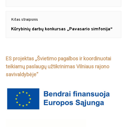
įrašų
Kitas straipsnis
Next
Kūrybinių darbų konkursas „Pavasario simfonija“
post:
ES projektas „Švietimo pagalbos ir koordinuotai
teikiamų paslaugų užtikrinimas Vilniaus rajono
savivaldybėje“