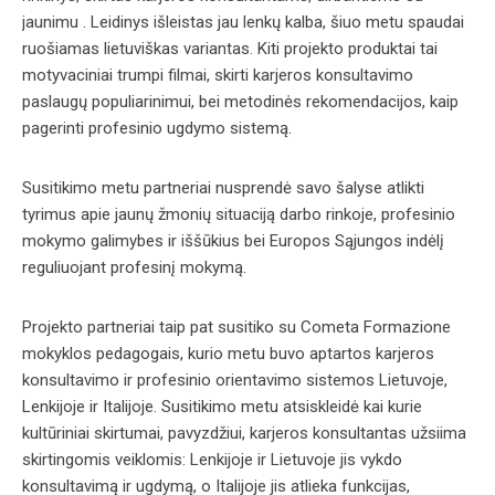
jaunimu . Leidinys išleistas jau lenkų kalba, šiuo metu spaudai
ruošiamas lietuviškas variantas. Kiti projekto produktai tai
motyvaciniai trumpi filmai, skirti karjeros konsultavimo
paslaugų populiarinimui, bei metodinės rekomendacijos, kaip
pagerinti profesinio ugdymo sistemą.
Susitikimo metu partneriai nusprendė savo šalyse atlikti
tyrimus apie jaunų žmonių situaciją darbo rinkoje, profesinio
mokymo galimybes ir iššūkius bei Europos Sąjungos indėlį
reguliuojant profesinį mokymą.
Projekto partneriai taip pat susitiko su Cometa Formazione
mokyklos pedagogais, kurio metu buvo aptartos karjeros
konsultavimo ir profesinio orientavimo sistemos Lietuvoje,
Lenkijoje ir Italijoje. Susitikimo metu atsiskleidė kai kurie
kultūriniai skirtumai, pavyzdžiui, karjeros konsultantas užsiima
skirtingomis veiklomis: Lenkijoje ir Lietuvoje jis vykdo
konsultavimą ir ugdymą, o Italijoje jis atlieka funkcijas,