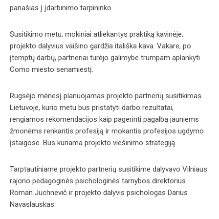
panašias į įdarbinimo tarpininko.
Susitikimo metu, mokiniai atliekantys praktiką kavinėje,
projekto dalyvius vaišino gardžia itališka kava. Vakare, po
įtemptų darbų, partneriai turėjo galimybe trumpam aplankyti
Como miesto senamiestį.
Rugsėjo mėnesį planuojamas projekto partnerių susitikimas
Lietuvoje, kurio metu bus pristatyti darbo rezultatai,
rengiamos rekomendacijos kaip pagerinti pagalbą jauniems
žmonėms renkantis profesiją ir mokantis profesijos ugdymo
įstaigose. Bus kuriama projekto viešinimo strategiją.
Tarptautiniame projekto partnerių susitikime dalyvavo Vilniaus
rajono pedagoginės psichologinės tarnybos direktorius
Roman Juchnevič ir projekto dalyvis psichologas Darius
Navaslauskas.