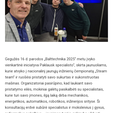
Gegužės 16 d. parodos „Balttechnika 2025“ metu įvyko
vienkartinė iniciatyva Paklausk specialisto“, skirta jaunuoliams,
kurie atvyko į nacionalinį jaunųjų inžinierių čempionatą „Steam
team” ir ruošėsi pristatyti savo sukurtas ir sukonstruotas
mašinas. Organizatoriai pasirūpino, kad laukiant savo
pristatymo eilės, mokiniai galėtų pasikalbėti su specialistais,
kurie turi savo įmones, ilgą laiką dirba mechanikos,
energetikos, automatikos, robotikos, inžinerijos srityse. Ši
konsultacijų erdvė subūrė specialistus ir moksleivius į gyvus,