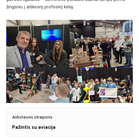
žingsniu į aiškesnį profesinį kelią.
Navigacija
Ankstesnis straipsnis
tarp
Previous
Pažintis su aviacija
post: