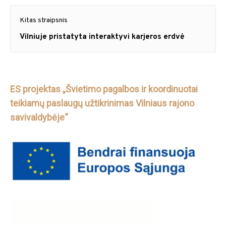
įrašų
Kitas straipsnis
Next
Vilniuje pristatyta interaktyvi karjeros erdvė
post:
ES projektas „Švietimo pagalbos ir koordinuotai
teikiamų paslaugų užtikrinimas Vilniaus rajono
savivaldybėje“