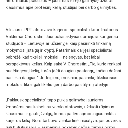
neformalius pokalbius – jaunimas turėjo galimybę užduoti
klausimus apie profesinį kelią, studijas bei darbo galimybes.
Vilniaus r. PPT atstovavo karjeros specialistų koordinatorius
Valdemar Chorostin. Jaunuoliai aktyviai domėjosi, kur geriau
studijuoti – Lietuvoje ar užsienyje, kaip pasirinkti tinkamą
mokymosi įstaigą ir kryptį. Patarimais dalijęsi specialistai
pabrėžė, kad tikslieji mokslai – nelengvas, bet labai
perspektyvus kelias. Kaip sakė V. Chorostin: „Tie, kurie renkasi
sudėtingesnį kelią, turės įdėti daugiau pastangų, tačiau dažnai
pasiekia daugiau.“ Jo teigimu, mokiniai, pasirinkę tiksliuosius
mokslus, tikrai gali tikėtis gerų darbo pasiūlymų ateityje.
„Paklausk specialisto“ tapo puikia galimybe jauniems
žmonėms pasikalbėti su verslo atstovais, užduoti rūpimus
klausimus ir gauti įžvalgų, kurios padės sąmoningiau rinktis
karjeros kelią. Nors tai buvo vienkartinė iniciatyva, jos poveikis
gali būti ilgalaikis – asmeninis pokalbis dažnai tampa pirmu