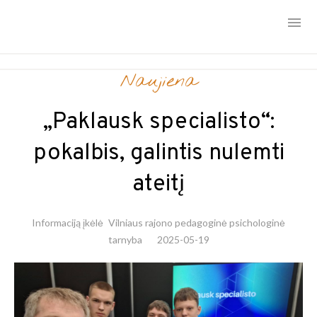
Skip
Naujiena
to
content
„Paklausk specialisto“:
pokalbis, galintis nulemti
ateitį
Informaciją įkėlė
Vilniaus rajono pedagoginė psichologinė
tarnyba
2025-05-19