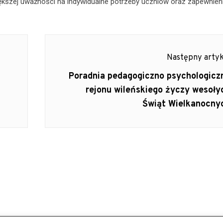
ększej uważności na indywidualne potrzeby uczniów oraz zapewnien
Następny artyk
Next
Poradnia pedagogiczno psychologicz
post:
rejonu wileńskiego życzy wesoły
Świąt Wielkanocny