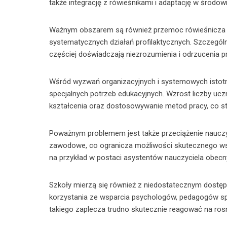
także integrację z rówieśnikami i adaptację w środow
Ważnym obszarem są również przemoc rówieśnicza i 
systematycznych działań profilaktycznych. Szczególn
częściej doświadczają niezrozumienia i odrzucenia p
Wśród wyzwań organizacyjnych i systemowych istotne
specjalnych potrzeb edukacyjnych. Wzrost liczby uc
kształcenia oraz dostosowywanie metod pracy, co sta
Poważnym problemem jest także przeciążenie nauczy
zawodowe, co ogranicza możliwości skutecznego wsp
na przykład w postaci asystentów nauczyciela obecny
Szkoły mierzą się również z niedostatecznym dostępe
korzystania ze wsparcia psychologów, pedagogów s
takiego zaplecza trudno skutecznie reagować na rosn