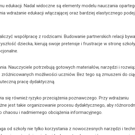
mu edukacji. Nadal widoczne są elementy modelu nauczania oparteg
udnia wdrażanie edukacji włączającej oraz bardziej elastycznego pode
aliczyć współpracę z rodzicami. Budowanie partnerskich relacji byw
yszłość dziecka, kierują swoje pretensje i frustracje w stronę szkoły
cjonalne.
nia. Nauczyciele potrzebują gotowych materiałów, narzędzi i rozwią
do zróżnicowanych możliwości uczniów. Bez tego są zmuszeni do cią
skuteczną pracę dydaktyczną.
 się również ryzyko przeciążenia poznawczego. Przy wdrażaniu
ważne jest takie organizowanie procesu dydaktycznego, aby różnorod
do chaosu i nadmiernego obciążenia informacyjnego.
 od szkoły nie tylko korzystania z nowoczesnych narzędzi i techno