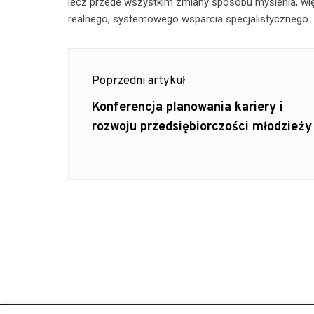
lecz przede wszystkim zmiany sposobu myślenia, wi
realnego, systemowego wsparcia specjalistycznego.
Post
Poprzedni artykuł
navigation
Previous
Konferencja planowania kariery i
post:
rozwoju przedsiębiorczości młodzieży