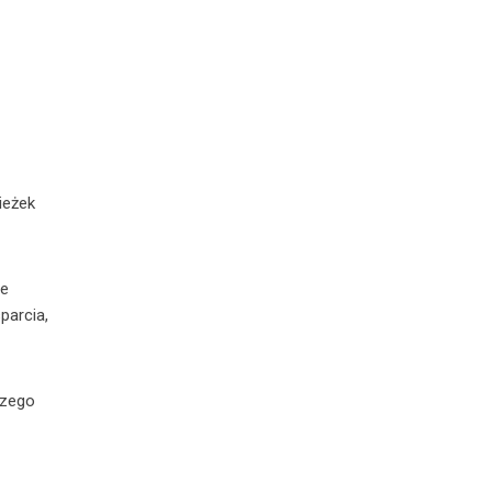
ieżek
ie
parcia,
szego