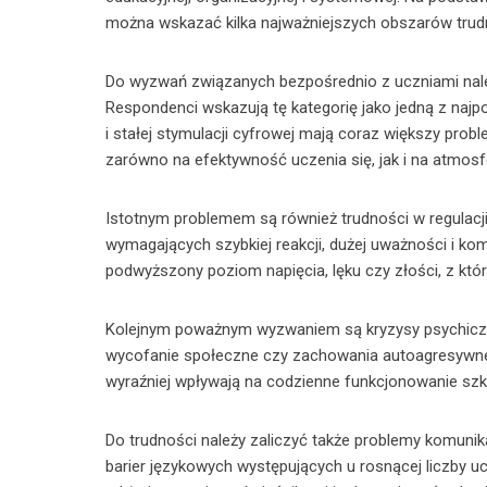
można wskazać kilka najważniejszych obszarów trud
Do wyzwań związanych bezpośrednio z uczniami nale
Respondenci wskazują tę kategorię jako jedną z najp
i stałej stymulacji cyfrowej mają coraz większy pro
zarówno na efektywność uczenia się, jak i na atmosf
Istotnym problemem są również trudności w regulacji
wymagających szybkiej reakcji, dużej uważności i ko
podwyższony poziom napięcia, lęku czy złości, z któr
Kolejnym poważnym wyzwaniem są kryzysy psychiczne u
wycofanie społeczne czy zachowania autoagresywne, 
wyraźniej wpływają na codzienne funkcjonowanie szk
Do trudności należy zaliczyć także problemy komuni
barier językowych występujących u rosnącej liczby u