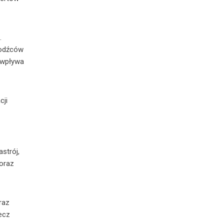
.
bodźców
o wpływa
cji
strój,
coraz
raz
ecz