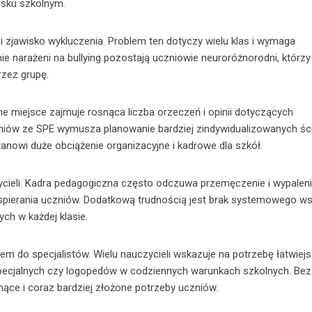
isku szkolnym.
zjawisko wykluczenia. Problem ten dotyczy wielu klas i wymaga
ie narażeni na bullying pozostają uczniowie neuroróżnorodni, którzy
rzez grupę.
 miejsce zajmuje rosnąca liczba orzeczeń i opinii dotyczących
zniów ze SPE wymusza planowanie bardziej zindywidualizowanych śc
nowi duże obciążenie organizacyjne i kadrowe dla szkół.
cieli. Kadra pedagogiczna często odczuwa przemęczenie i wypalen
ierania uczniów. Dodatkową trudnością jest brak systemowego ws
ch w każdej klasie.
m do specjalistów. Wielu nauczycieli wskazuje na potrzebę łatwiej
pecjalnych czy logopedów w codziennych warunkach szkolnych. Bez
ące i coraz bardziej złożone potrzeby uczniów.