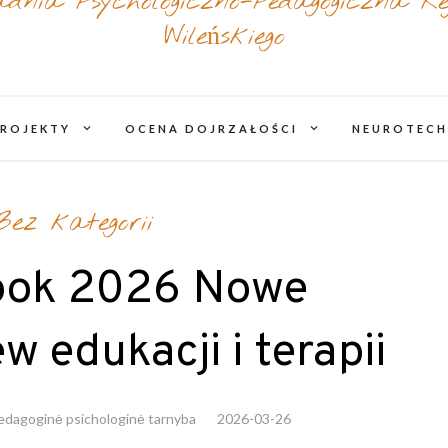
adnia Psychologiczno-Pedagogiczna Re
Wileńskiego
expand
expand
PROJEKTY
OCENA DOJRZAŁOŚCI
NEUROTECH
child
child
menu
menu
Bez kategorii
ook 2026 Nowe
w edukacji i terapii
pedagoginė psichologinė tarnyba
2026-03-26