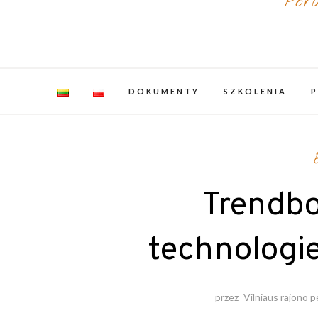
Por
DOKUMENTY
SZKOLENIA
Trendb
technologie
przez
Vilniaus rajono 