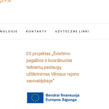
jonu
NOLOGIE
KONTAKTY
UŻYTECZNE LINKI
ES projektas „Švietimo
pagalbos ir koordinuotai
teikiamų paslaugų
užtikrinimas Vilniaus rajono
savivaldybėje“