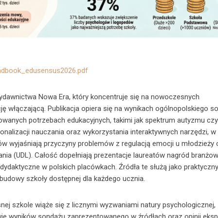
rendbook_edusensus2026.pdf
ydawnictwa Nowa Era, który koncentruje się na nowoczesnych
ję włączającą. Publikacja opiera się na wynikach ogólnopolskiego s
owanych potrzebach edukacyjnych, takimi jak spektrum autyzmu cz
sonalizacji nauczania oraz wykorzystania interaktywnych narzędzi, w
ów wyjaśniają przyczyny problemów z regulacją emocji u młodzieży 
ia (UDL). Całość dopełniają prezentacje laureatów nagród branżow
dydaktyczne w polskich placówkach. Źródła te służą jako praktyczn
 budowy szkoły dostępnej dla każdego ucznia.
j szkole wiąże się z licznymi wyzwaniami natury psychologicznej,
awie wyników sondażu zaprezentowanego w źródłach oraz opinii eks