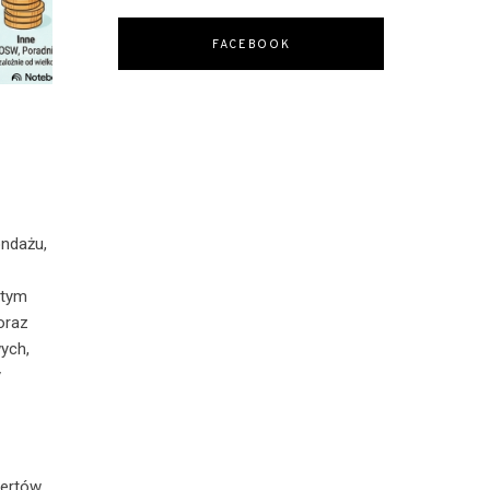
FACEBOOK
ondażu,
y
 tym
oraz
ych,
y
pertów