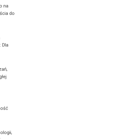
o na
jścia do
a
. Dla
zań,
głej
ność
logii,