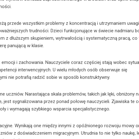
ności.
żą przede wszystkim problemy z koncentracją i utrzymaniem uwagi
oważniejszych trudności. Dzieci funkcjonujące w świecie nadmiaru 
blem z dłuższym skupieniem, wytrwałością i systematyczną pracą, c
erę panującą w klasie.
 emocji i zachowania. Nauczyciele coraz częściej stają wobec sytua
mpetencji interwencyjnych. U wielu młodych osób obserwuje się
ymi nie potrafią radzić sobie w sposób konstruktywny.
czniów. Narastająca skala problemów, takich jak lęki, obniżony na
jest sygnalizowana przez ponad połowę nauczycieli. Zjawiska te 
oły i wymagają szybkiego wsparcia specjalistycznego.
kacyjne. Wynikają one między innymi z opóźnionego rozwoju mowy o
czniów z doświadczeniem migracyjnym. Utrudnia to nie tylko naukę, l