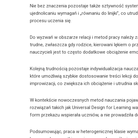
Nie bez znaczenia pozostaje także sztywność syste
ujednolicaniu wymagań i „równaniu do linijki”, co utr
procesu uczenia się.
Do wyzwań w obszarze relacji i metod pracy należy z
trudne, zwłaszcza gdy rodzice, kierowani lękiem o prz
nauczycieli jest to często dodatkowe obciążenie emo
Kolejną trudnością pozostaje indywidualizacja naucza
które umożliwią szybkie dostosowanie treści lekcji 
improwizacji, co zwiększa ich obciążenie i utrudnia 
W kontekście nowoczesnych metod nauczania pojawia
rozwiązań takich jak Universal Design for Learning 
form przekazu wspierała uczniów, a nie prowadziła 
Podsumowując, praca w heterogenicznej klasie wymaga