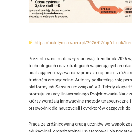
https://biuletyn.nowaera.pl/2026/02/pp/ebook/t
Prezentowane materiały stanowią Trendbook 2026 w
technologiach oraz strategiach wspierających edukac
analizującego wyzwania w pracy z grupami o zróżnic
trudności emocjonalne. Autorzy podkreślają rolę per
platformy eduSensus i rozwiązań VR. Teksty ekspert
promują zasady Uniwersalnego Projektowania Nauczan
którzy wdrażają innowacyjne metody terapeutyczne i 
przewodnik dla nauczycieli i dyrektorów dążących do
Praca ze zróżnicowaną grupą uczniów we współczesne
edukacyjnej, organizacyjnej i systemowej. Na podst