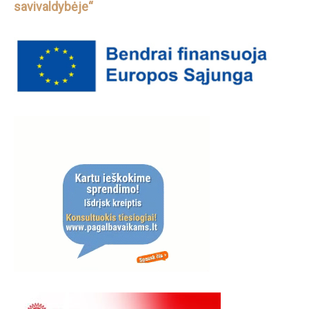
savivaldybėje“