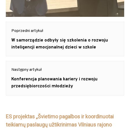
Post
Poprzedni artykuł
navigation
Previous
W samorządzie odbyły się szkolenia o rozwoju
post:
inteligencji emocjonalnej dzieci w szkole
Następny artykuł
Next
Konferencja planowania kariery i rozwoju
post:
przedsiębiorczości młodzieży
ES projektas „Švietimo pagalbos ir koordinuotai
teikiamų paslaugų užtikrinimas Vilniaus rajono