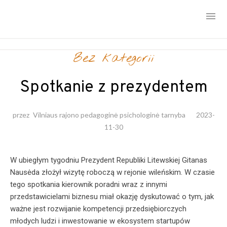
Skip
Bez kategorii
to
content
Spotkanie z prezydentem
przez
Vilniaus rajono pedagoginė psichologinė tarnyba
2023-
11-30
W ubiegłym tygodniu Prezydent Republiki Litewskiej Gitanas
Nausėda złożył wizytę roboczą w rejonie wileńskim. W czasie
tego spotkania kierownik poradni wraz z innymi
przedstawicielami biznesu miał okazję dyskutować o tym, jak
ważne jest rozwijanie kompetencji przedsiębiorczych
młodych ludzi i inwestowanie w ekosystem startupów