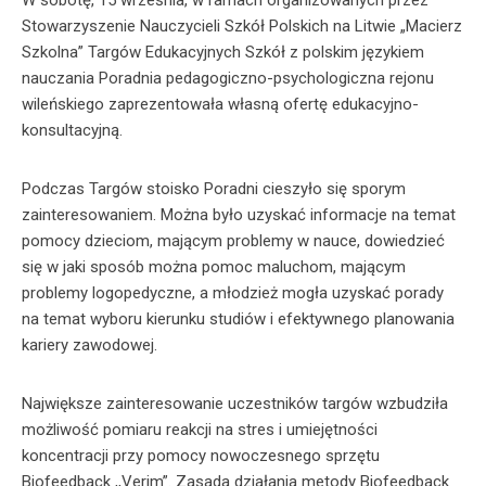
W sobotę, 15 września, w ramach organizowanych przez
Stowarzyszenie Nauczycieli Szkół Polskich na Litwie „Macierz
Szkolna” Targów Edukacyjnych Szkół z polskim językiem
nauczania Poradnia pedagogiczno-psychologiczna rejonu
wileńskiego zaprezentowała własną ofertę edukacyjno-
konsultacyjną.
Podczas Targów stoisko Poradni cieszyło się sporym
zainteresowaniem. Można było uzyskać informacje na temat
pomocy dzieciom, mającym problemy w nauce, dowiedzieć
się w jaki sposób można pomoc maluchom, mającym
problemy logopedyczne, a młodzież mogła uzyskać porady
na temat wyboru kierunku studiów i efektywnego planowania
kariery zawodowej.
Największe zainteresowanie uczestników targów wzbudziła
możliwość pomiaru reakcji na stres i umiejętności
koncentracji przy pomocy nowoczesnego sprzętu
Biofeedback ,,Verim”. Zasada działania metody Biofeedback