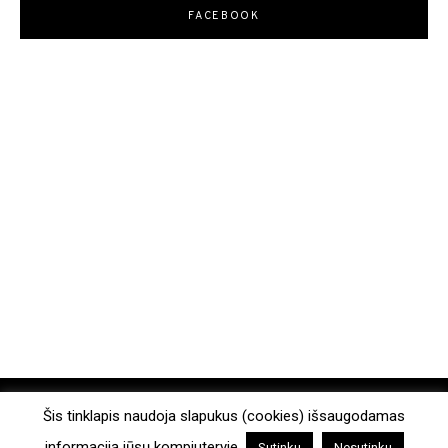
FACEBOOK
COPYRIGHT © 2026. ALL RIGHTS RESERVED.
Šis tinklapis naudoja slapukus (cookies) išsaugodamas
informaciją jūsų kompiuteryje.
Sutinku
Nesutinku