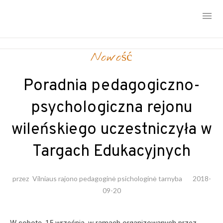
Skip
Nowość
to
content
Poradnia pedagogiczno-
psychologiczna rejonu
wileńskiego uczestniczyła w
Targach Edukacyjnych
przez
Vilniaus rajono pedagoginė psichologinė tarnyba
2018-
09-20