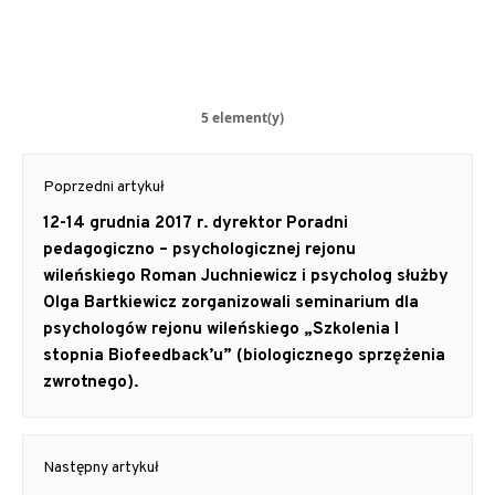
5 element(y)
Post
Poprzedni artykuł
navigation
Previous
12-14 grudnia 2017 r. dyrektor Poradni
post:
pedagogiczno – psychologicznej rejonu
wileńskiego Roman Juchniewicz i psycholog służby
Olga Bartkiewicz zorganizowali seminarium dla
psychologów rejonu wileńskiego „Szkolenia I
stopnia Biofeedback’u” (biologicznego sprzężenia
zwrotnego).
Następny artykuł