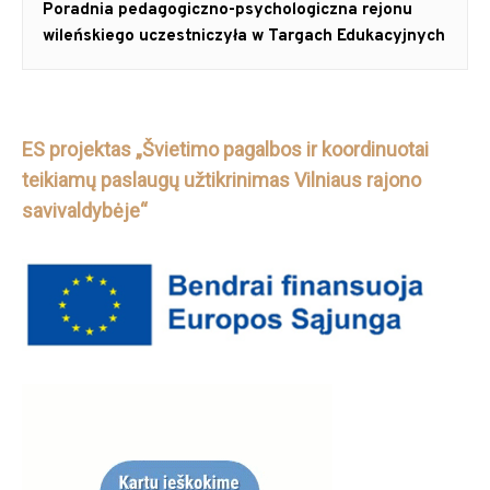
Next
Poradnia pedagogiczno-psychologiczna rejonu
post:
wileńskiego uczestniczyła w Targach Edukacyjnych
ES projektas „Švietimo pagalbos ir koordinuotai
teikiamų paslaugų užtikrinimas Vilniaus rajono
savivaldybėje“