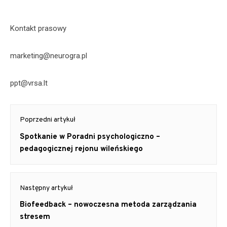
Kontakt prasowy
marketing@neurogra.pl
ppt@vrsa.lt
Post
Poprzedni artykuł
navigation
Previous
Spotkanie w Poradni psychologiczno –
post:
pedagogicznej rejonu wileńskiego
Następny artykuł
Next
Biofeedback – nowoczesna metoda zarządzania
post:
stresem