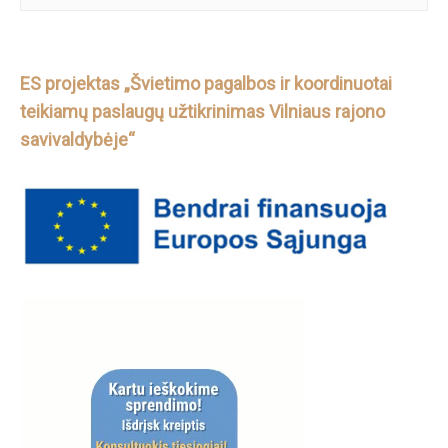
ES projektas „Švietimo pagalbos ir koordinuotai
teikiamų paslaugų užtikrinimas Vilniaus rajono
savivaldybėje“