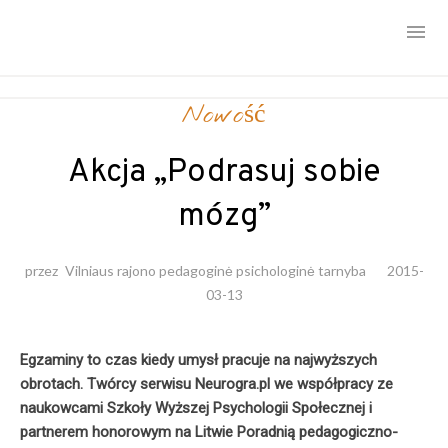
Skip
Nowość
to
content
Akcja „Podrasuj sobie
mózg”
przez
Vilniaus rajono pedagoginė psichologinė tarnyba
2015-
03-13
Egzaminy to czas kiedy umysł pracuje na najwyższych
obrotach. Twórcy serwisu Neurogra.pl we współpracy
ze
naukowcami Szkoły Wyższej Psychologii Społecznej i
partnerem honorowym na Litwie Poradnią pedagogiczno-