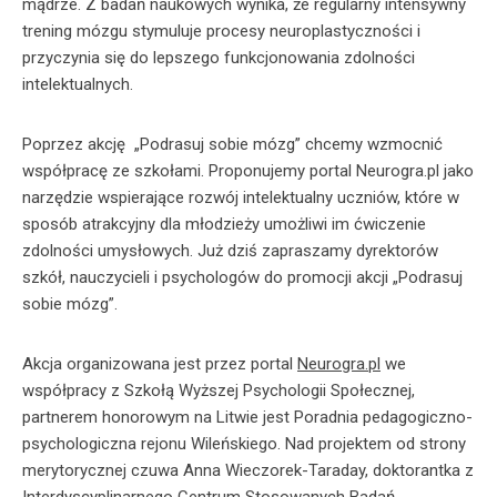
mądrze. Z badań naukowych wynika, że regularny intensywny
trening mózgu stymuluje procesy neuroplastyczności i
przyczynia się do lepszego funkcjonowania zdolności
intelektualnych.
Poprzez akcję „Podrasuj sobie mózg” chcemy wzmocnić
współpracę ze szkołami. Proponujemy portal Neurogra.pl jako
narzędzie wspierające rozwój intelektualny uczniów, które w
sposób atrakcyjny dla młodzieży umożliwi im ćwiczenie
zdolności umysłowych. Już dziś zapraszamy dyrektorów
szkół, nauczycieli i psychologów do promocji akcji „Podrasuj
sobie mózg”.
Akcja organizowana jest przez portal
Neurogra.pl
we
współpracy z Szkołą Wyższej Psychologii Społecznej,
partnerem honorowym na Litwie jest Poradnia pedagogiczno-
psychologiczna rejonu Wileńskiego. Nad projektem od strony
merytorycznej czuwa Anna Wieczorek-Taraday, doktorantka z