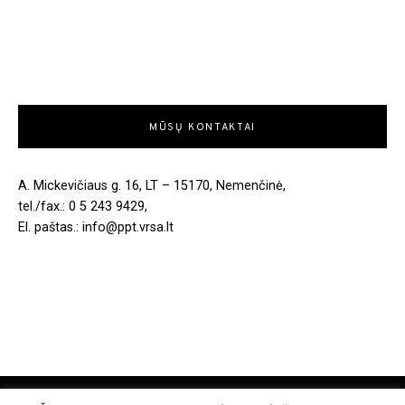
MŪSŲ KONTAKTAI
A. Mickevičiaus g. 16, LT – 15170, Nemenčinė,
tel./fax.: 0 5 243 9429,
El. paštas.: info@ppt.vrsa.lt
COPYRIGHT © 2026. ALL RIGHTS RESERVED.