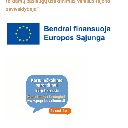
teikiamų paslaugų užtikrinimas Vilniaus rajono
savivaldybėje“