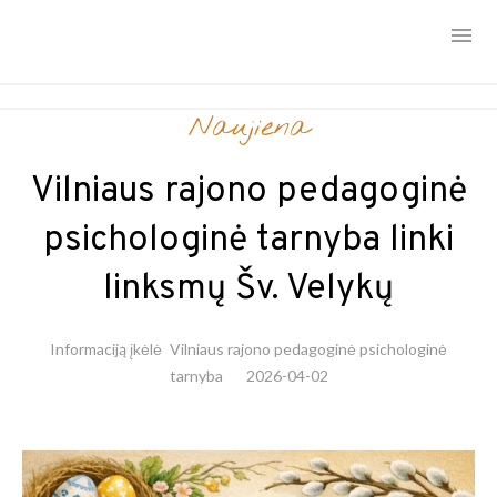
Skip
Naujiena
to
content
Vilniaus rajono pedagoginė
psichologinė tarnyba linki
linksmų Šv. Velykų
Informaciją įkėlė
Vilniaus rajono pedagoginė psichologinė
tarnyba
2026-04-02