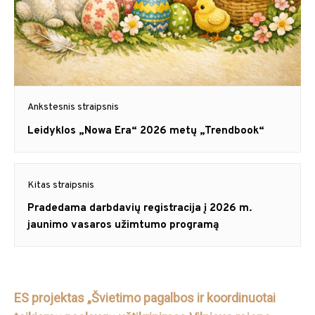
Navigacija
Ankstesnis straipsnis
tarp
Previous
Leidyklos „Nowa Era“ 2026 metų „Trendbook“
post:
įrašų
Kitas straipsnis
Next
Pradedama darbdavių registracija į 2026 m.
post:
jaunimo vasaros užimtumo programą
ES projektas „Švietimo pagalbos ir koordinuotai