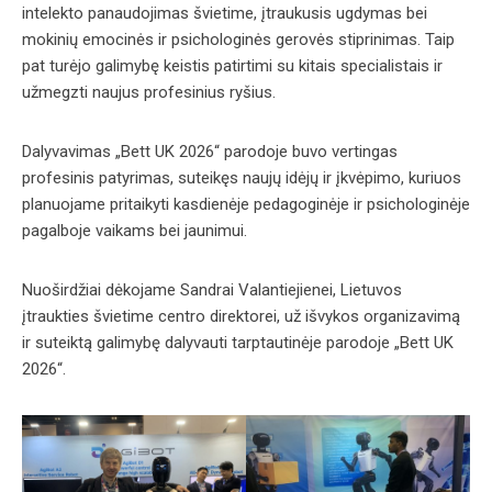
intelekto panaudojimas švietime, įtraukusis ugdymas bei
mokinių emocinės ir psichologinės gerovės stiprinimas. Taip
pat turėjo galimybę keistis patirtimi su kitais specialistais ir
užmegzti naujus profesinius ryšius.
Dalyvavimas „Bett UK 2026“ parodoje buvo vertingas
profesinis patyrimas, suteikęs naujų idėjų ir įkvėpimo, kuriuos
planuojame pritaikyti kasdienėje pedagoginėje ir psichologinėje
pagalboje vaikams bei jaunimui.
Nuoširdžiai dėkojame Sandrai Valantiejienei, Lietuvos
įtraukties švietime centro direktorei, už išvykos organizavimą
ir suteiktą galimybę dalyvauti tarptautinėje parodoje „Bett UK
2026“.