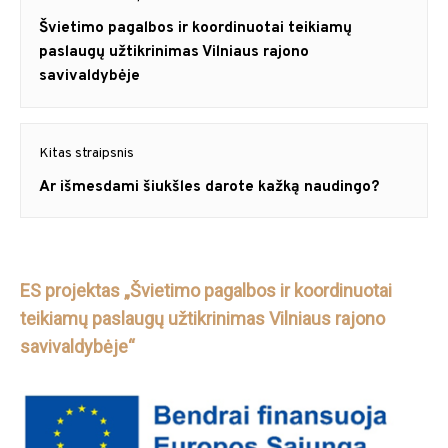
tarp
Previous
Švietimo pagalbos ir koordinuotai teikiamų
post:
paslaugų užtikrinimas Vilniaus rajono
įrašų
savivaldybėje
Kitas straipsnis
Next
Ar išmesdami šiukšles darote kažką naudingo?
post:
ES projektas „Švietimo pagalbos ir koordinuotai
teikiamų paslaugų užtikrinimas Vilniaus rajono
savivaldybėje“