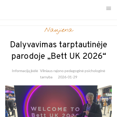
Skip
Naujiena
to
content
Dalyvavimas tarptautinėje
parodoje „Bett UK 2026“
Informaciją įkėlė
Vilniaus rajono pedagoginė psichologinė
tarnyba
2026-01-29