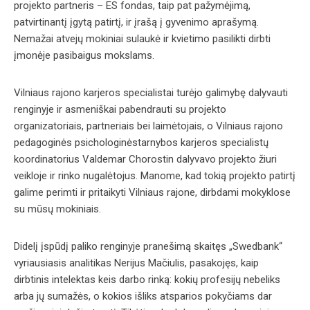
projekto partneris – ES fondas, taip pat pažymėjimą,
patvirtinantį įgytą patirtį, ir įrašą į gyvenimo aprašymą.
Nemažai atvejų mokiniai sulaukė ir kvietimo pasilikti dirbti
įmonėje pasibaigus mokslams.
Vilniaus rajono karjeros specialistai turėjo galimybę dalyvauti
renginyje ir asmeniškai pabendrauti su projekto
organizatoriais, partneriais bei laimėtojais, o Vilniaus rajono
pedagoginės psichologinėstarnybos karjeros specialistų
koordinatorius Valdemar Chorostin dalyvavo projekto žiuri
veikloje ir rinko nugalėtojus. Manome, kad tokią projekto patirtį
galime perimti ir pritaikyti Vilniaus rajone, dirbdami mokyklose
su mūsų mokiniais.
Didelį įspūdį paliko renginyje pranešimą skaitęs „Swedbank“
vyriausiasis analitikas Nerijus Mačiulis, pasakojęs, kaip
dirbtinis intelektas keis darbo rinką: kokių profesijų nebeliks
arba jų sumažės, o kokios išliks atsparios pokyčiams dar