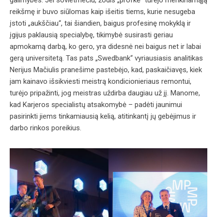
galimybes. Jei sovietmečiu, žodis „profkė“ turėjo menkinamąją
reikšmę ir buvo siūlomas kaip išeitis tiems, kurie nesugeba
įstoti „aukščiau“, tai šiandien, baigus profesinę mokyklą ir
įgijus paklausią specialybę, tikimybė susirasti geriau
apmokamą darbą, ko gero, yra didesnė nei baigus net ir labai
gerą universitetą. Tas pats „Swedbank“ vyriausiasis analitikas
Nerijus Mačiulis pranešime pastebėjo, kad, paskaičiavęs, kiek
jam kainavo išsikviesti meistrą kondicionieriaus remontui,
turėjo pripažinti, jog meistras uždirba daugiau už jį. Manome,
kad Karjeros specialistų atsakomybė – padėti jaunimui
pasirinkti jiems tinkamiausią kelią, atitinkantį jų gebėjimus ir
darbo rinkos poreikius.