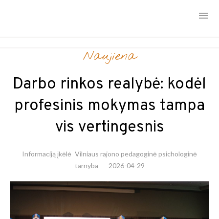
Skip
Naujiena
to
content
Darbo rinkos realybė: kodėl
profesinis mokymas tampa
vis vertingesnis
Informaciją įkėlė
Vilniaus rajono pedagoginė psichologinė
tarnyba
2026-04-29