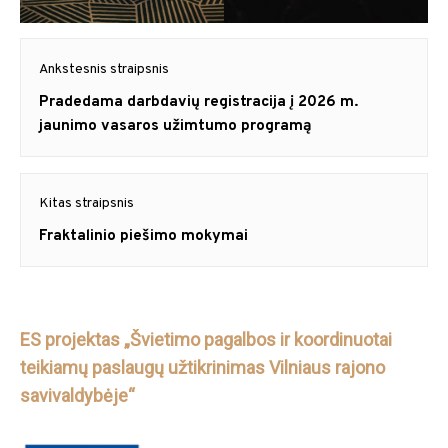
Navigacija
Ankstesnis straipsnis
tarp
Previous
Pradedama darbdavių registracija į 2026 m.
post:
jaunimo vasaros užimtumo programą
įrašų
Kitas straipsnis
Next
Fraktalinio piešimo mokymai
post:
ES projektas „Švietimo pagalbos ir koordinuotai
teikiamų paslaugų užtikrinimas Vilniaus rajono
savivaldybėje“