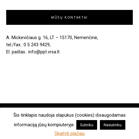
MŪSŲ KONTAKTAI
A. Mickevičiaus g. 16, LT – 15170, Nemenčinė,
tel./fax.: 0 5 243 9429,
El. paštas.: info@ppt.vrsa.lt
COPYRIGHT © 2026. ALL RIGHTS RESERVED.
Šis tinklapis naudoja slapukus (cookies) išsaugodamas
informaciją jūsų kompiuteryje.
Sutinku
Nesutinku
MADE WITH
BY WPLOOK THEMES
Skaityti plačiau