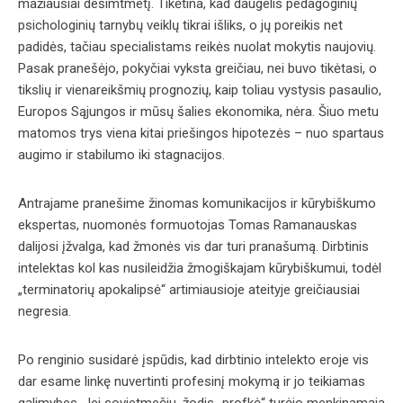
mažiausiai dešimtmetį. Tikėtina, kad daugelis pedagoginių
psichologinių tarnybų veiklų tikrai išliks, o jų poreikis net
padidės, tačiau specialistams reikės nuolat mokytis naujovių.
Pasak pranešėjo, pokyčiai vyksta greičiau, nei buvo tikėtasi, o
tikslių ir vienareikšmių prognozių, kaip toliau vystysis pasaulio,
Europos Sąjungos ir mūsų šalies ekonomika, nėra. Šiuo metu
matomos trys viena kitai priešingos hipotezės – nuo spartaus
augimo ir stabilumo iki stagnacijos.
Antrajame pranešime žinomas komunikacijos ir kūrybiškumo
ekspertas, nuomonės formuotojas Tomas Ramanauskas
dalijosi įžvalga, kad žmonės vis dar turi pranašumą. Dirbtinis
intelektas kol kas nusileidžia žmogiškajam kūrybiškumui, todėl
„terminatorių apokalipsė“ artimiausioje ateityje greičiausiai
negresia.
Po renginio susidarė įspūdis, kad dirbtinio intelekto eroje vis
dar esame linkę nuvertinti profesinį mokymą ir jo teikiamas