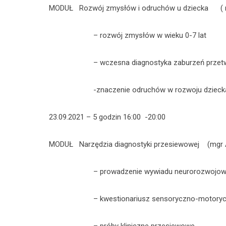
MODUŁ Rozwój zmysłów i odruchów u dziecka ( m
– rozwój zmysłów w wieku 0-7 lat
– wczesna diagnostyka zaburzeń przetwarzania
-znaczenie odruchów w rozwoju dzieck
23.09.2021 – 5 godzin 16:00 -20:00
MODUŁ Narzędzia diagnostyki przesiewowej (mgr A
– prowadzenie wywiadu neurorozwojowego ze
– kwestionariusz sensoryczno-motoryc
– próby kliniczne przesiewowe