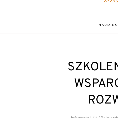
Viln
NAUDING
SZKOLEN
WSPARC
ROZW
Informaciją įkėlė
Vilniaus ra