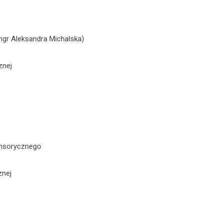
gr Aleksandra Michalska)
nej
sorycznego
nej