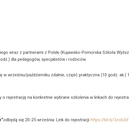
kiego wraz z partnerami z Polski (Kujawsko-Pomorska Szkoła Wyżs
dz.) dla pedagogów, specjalistów i rodziców.
ę w wrześniu/październiku zdalnie, część praktyczna (10 godz. ak.) 
jestrację na konkretnie wybrane szkolenia w linkach do rejestrac
a“
odbędą się 20-25 września. Link do rejestracji
https://bit.ly/3zcb3d