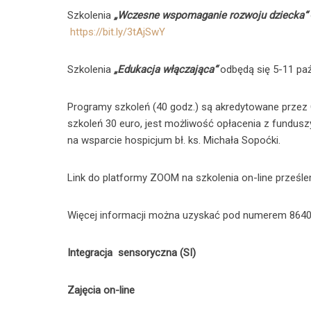
Szkolenia
„Wczesne wspomaganie rozwoju dziecka“
https://bit.ly/3tAjSwY
Szkolenia
„Edukacja włączająca“
odbędą się 5-11 paźd
Programy szkoleń (40 godz.) są akredytowane przez 
szkoleń 30 euro, jest możliwość opłacenia z fundus
na wsparcie hospicjum bł. ks. Michała Sopoćki.
Link do platformy ZOOM na szkolenia on-line prz
Więcej informacji można uzyskać pod numerem 86402
Integracja sensoryczna (SI)
Zajęcia on-line