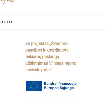
rnyba
expand
TAKTAI
child
menu
ES projektas „Švietimo
pagalbos ir koordinuotai
teikiamų paslaugų
užtikrinimas Vilniaus rajono
savivaldybėje“