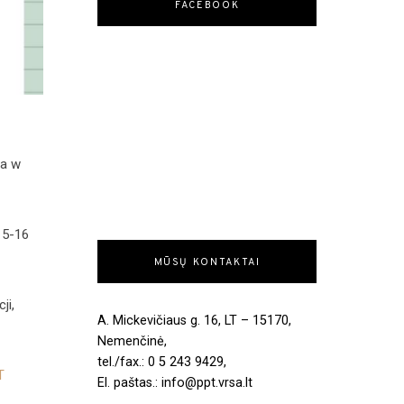
FACEBOOK
za w
15-16
MŪSŲ KONTAKTAI
ji,
A. Mickevičiaus g. 16, LT – 15170,
Nemenčinė,
tel./fax.: 0 5 243 9429,
T
El. paštas.: info@ppt.vrsa.lt