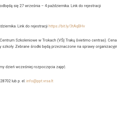
odbędą się 27 września – 4 października. Link do rejestracji
ziernika. Link do rejestracji
https://bit.ly/3tAqBHv
Centrum Szkoleniowe w Trokach (VŠĮ Trakų švietimo centras). Cena
zy szkoły. Zebrane środki będą przeznaczone na sprawy organizacyj
eślemy dzień wcześniej rozpoczęcia zajęć.
8702 lub p. el.
info@ppt.vrsa.lt