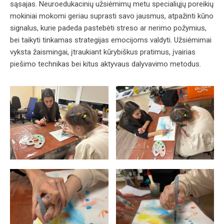
sąsajas. Neuroedukacinių užsiėmimų metu specialiųjų poreikių
mokiniai mokomi geriau suprasti savo jausmus, atpažinti kūno
signalus, kurie padeda pastebėti streso ar nerimo požymius,
bei taikyti tinkamas strategijas emocijoms valdyti. Užsiėmimai
vyksta žaismingai, įtraukiant kūrybiškus pratimus, įvairias
piešimo technikas bei kitus aktyvaus dalyvavimo metodus.