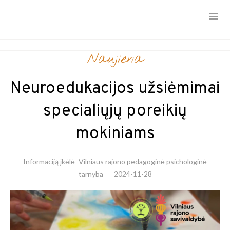
Skip
Naujiena
to
content
Neuroedukacijos užsiėmimai
specialiųjų poreikių
mokiniams
Informaciją įkėlė
Vilniaus rajono pedagoginė psichologinė
tarnyba
2024-11-28