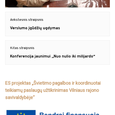
Navigacija
Ankstesnis straipsnis
tarp
Previous
Verslumo įgūdžių ugdymas
post:
įrašų
Kitas straipsnis
Next
Konferencija jaunimui ,,Nuo nulio iki milijardo“
post:
ES projektas „Švietimo pagalbos ir koordinuotai
teikiamų paslaugų užtikrinimas Vilniaus rajono
savivaldybėje“