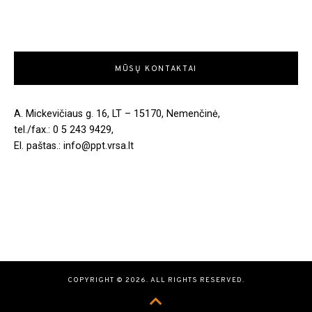
MŪSŲ KONTAKTAI
A. Mickevičiaus g. 16, LT – 15170, Nemenčinė,
tel./fax.: 0 5 243 9429,
El. paštas.: info@ppt.vrsa.lt
COPYRIGHT © 2026. ALL RIGHTS RESERVED.