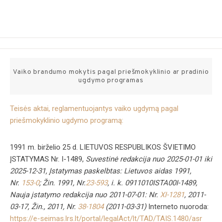
Skip
to
content
Vaiko brandumo mokytis pagal priešmokyklinio ar pradinio
ugdymo programas
Teisės aktai, reglamentuojantys vaiko ugdymą pagal
priešmokyklinio ugdymo programą:
1991 m. birželio 25 d. LIETUVOS RESPUBLIKOS ŠVIETIMO
ĮSTATYMAS Nr. I-1489,
Suvestinė redakcija nuo 2025-01-01 iki
2025-12-31, Įstatymas paskelbtas: Lietuvos aidas 1991,
Nr.
153-0
; Žin. 1991, Nr.
23-593
, i. k. 0911010ISTA00I-1489,
Nauja įstatymo redakcija nuo 2011-07-01: Nr.
XI-1281
, 2011-
03-17, Žin., 2011, Nr.
38-1804
(2011-03-31)
Interneto nuoroda:
https://e-seimas.lrs.lt/portal/legalAct/lt/TAD/TAIS.1480/asr