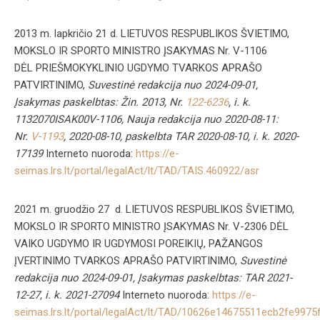
2013 m. lapkričio 21 d. LIETUVOS RESPUBLIKOS ŠVIETIMO,
MOKSLO IR SPORTO MINISTRO ĮSAKYMAS Nr. V-1106
DĖL PRIEŠMOKYKLINIO UGDYMO TVARKOS APRAŠO
PATVIRTINIMO,
Suvestinė redakcija nuo 2024-09-01,
Įsakymas paskelbtas: Žin. 2013, Nr.
122-6236
, i. k.
1132070ISAK00V-1106, Nauja redakcija nuo 2020-08-11:
Nr.
V-1193
, 2020-08-10, paskelbta TAR 2020-08-10, i. k. 2020-
17139
Interneto nuoroda:
https://e-
seimas.lrs.lt/portal/legalAct/lt/TAD/TAIS.460922/asr
2021 m. gruodžio 27 d. LIETUVOS RESPUBLIKOS ŠVIETIMO,
MOKSLO IR SPORTO MINISTRO ĮSAKYMAS Nr. V-2306 DĖL
VAIKO UGDYMO IR UGDYMOSI POREIKIŲ, PAŽANGOS
ĮVERTINIMO TVARKOS APRAŠO PATVIRTINIMO,
Suvestinė
redakcija nuo 2024-09-01, Įsakymas paskelbtas: TAR 2021-
12-27, i. k. 2021-27094
Interneto nuoroda:
https://e-
seimas.lrs.lt/portal/legalAct/lt/TAD/10626e14675511ecb2fe997