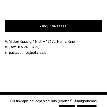
MŪSŲ KONTAKTAI
A. Mickevičiaus g. 16, LT – 15170, Nemenčinė,
tel./fax.: 0 5 243 9429,
El. paštas.: info@ppt.vrsa.lt
COPYRIGHT © 2026. ALL RIGHTS RESERVED.
Šis tinklapis naudoja slapukus (cookies) išsaugodamas