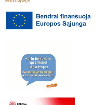
savivaldybėje“