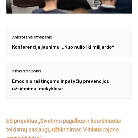
Navigacija
Ankstesnis straipsnis
tarp
Previous
Konferencija jaunimui ,,Nuo nulio iki milijardo“
post:
įrašų
Kitas straipsnis
Next
Emocinio raštingumo ir patyčių prevencijos
post:
užsiėmimai mokyklose
ES projektas „Švietimo pagalbos ir koordinuotai
teikiamų paslaugų užtikrinimas Vilniaus rajono