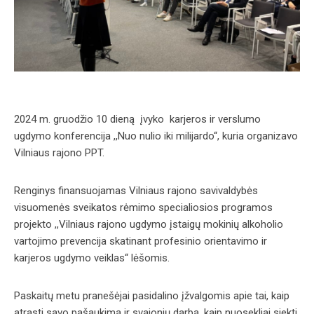
2024 m. gruodžio 10 dieną įvyko karjeros ir verslumo
ugdymo konferencija ,,Nuo nulio iki milijardo“, kuria organizavo
Vilniaus rajono PPT.
Renginys finansuojamas Vilniaus rajono savivaldybės
visuomenės sveikatos rėmimo specialiosios programos
projekto ,,Vilniaus rajono ugdymo įstaigų mokinių alkoholio
vartojimo prevencija skatinant profesinio orientavimo ir
karjeros ugdymo veiklas“ lėšomis.
Paskaitų metu pranešėjai pasidalino įžvalgomis apie tai, kaip
atrasti savo pašaukimą ir svajonių darbą, kaip nuosekliai siekti