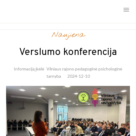
Skip
Naujiena
to
content
Verslumo konferencija
Informaciją įkėlė
Vilniaus rajono pedagoginė psichologinė
tarnyba
2024-12-10