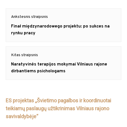
Navigacija
Ankstesnis straipsnis
tarp
Previous
Finał międzynarodowego projektu: po sukces na
post:
rynku pracy
įrašų
Kitas straipsnis
Next
Naratyvinės terapijos mokymai Vilniaus rajone
post:
dirbantiems psichologams
ES projektas „Švietimo pagalbos ir koordinuotai
teikiamų paslaugų užtikrinimas Vilniaus rajono
savivaldybėje“