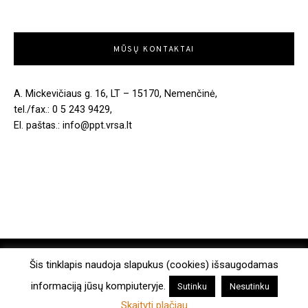
MŪSŲ KONTAKTAI
A. Mickevičiaus g. 16, LT – 15170, Nemenčinė,
tel./fax.: 0 5 243 9429,
El. paštas.: info@ppt.vrsa.lt
COPYRIGHT © 2026. ALL RIGHTS RESERVED.
Šis tinklapis naudoja slapukus (cookies) išsaugodamas
informaciją jūsų kompiuteryje.
Sutinku
Nesutinku
MADE WITH
BY WPLOOK THEMES
Skaityti plačiau