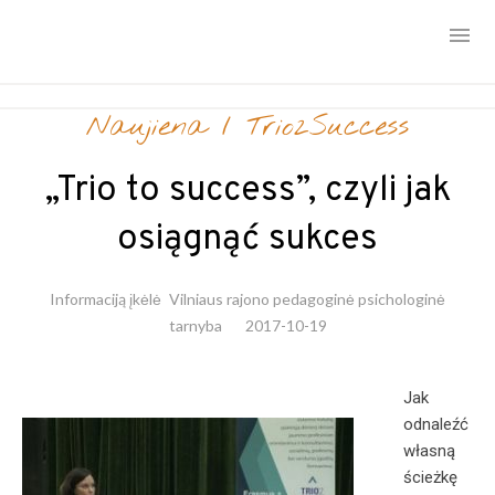
Skip
Naujiena
/
Trio2Success
to
content
„Trio to success”, czyli jak
osiągnąć sukces
Informaciją įkėlė
Vilniaus rajono pedagoginė psichologinė
tarnyba
2017-10-19
Jak
odnaleźć
własną
ścieżkę