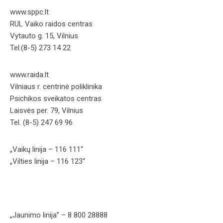
www.sppc.lt
RUL Vaiko raidos centras
Vytauto g. 15, Vilnius
Tel.(8-5) 273 14 22
www.raida.lt
Vilniaus r. centrinė poliklinika
Psichikos sveikatos centras
Laisvės per. 79, Vilnius
Tel. (8-5) 247 69 96
„Vaikų linija – 116 111“
„Vilties linija – 116 123“
„Jaunimo linija” – 8 800 28888