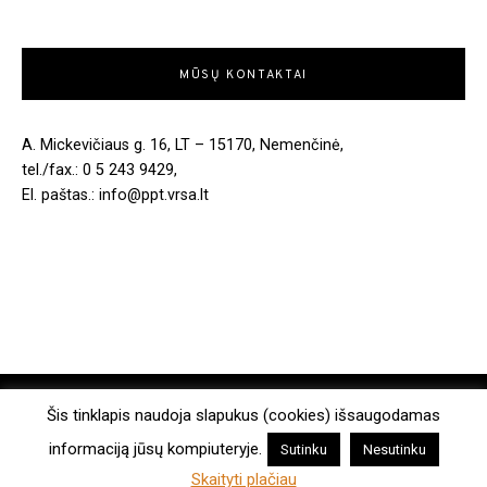
MŪSŲ KONTAKTAI
A. Mickevičiaus g. 16, LT – 15170, Nemenčinė,
tel./fax.: 0 5 243 9429,
El. paštas.: info@ppt.vrsa.lt
COPYRIGHT © 2026. ALL RIGHTS RESERVED.
Šis tinklapis naudoja slapukus (cookies) išsaugodamas
informaciją jūsų kompiuteryje.
Sutinku
Nesutinku
MADE WITH
BY WPLOOK THEMES
Skaityti plačiau