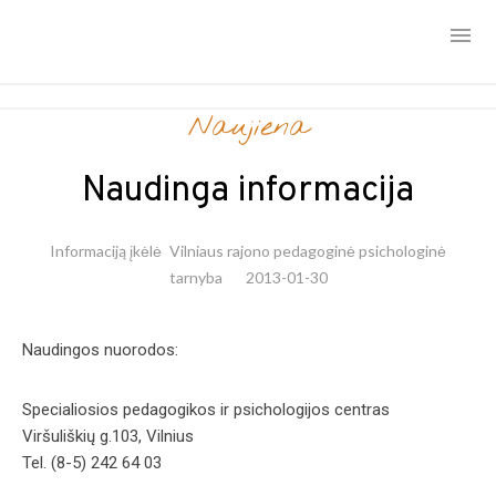
Skip
Naujiena
to
content
Naudinga informacija
Informaciją įkėlė
Vilniaus rajono pedagoginė psichologinė
tarnyba
2013-01-30
Naudingos nuorodos:
Specialiosios pedagogikos ir psichologijos centras
Viršuliškių g.103, Vilnius
Tel. (8-5) 242 64 03