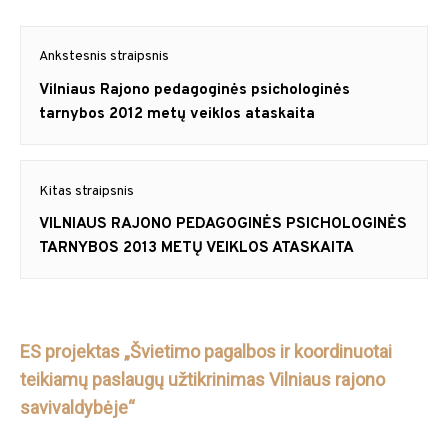
Navigacija
Ankstesnis straipsnis
tarp
Previous
Vilniaus Rajono pedagoginės psichologinės
post:
tarnybos 2012 metų veiklos ataskaita
įrašų
Kitas straipsnis
Next
VILNIAUS RAJONO PEDAGOGINĖS PSICHOLOGINĖS
post:
TARNYBOS 2013 METŲ VEIKLOS ATASKAITA
ES projektas „Švietimo pagalbos ir koordinuotai
teikiamų paslaugų užtikrinimas Vilniaus rajono
savivaldybėje“