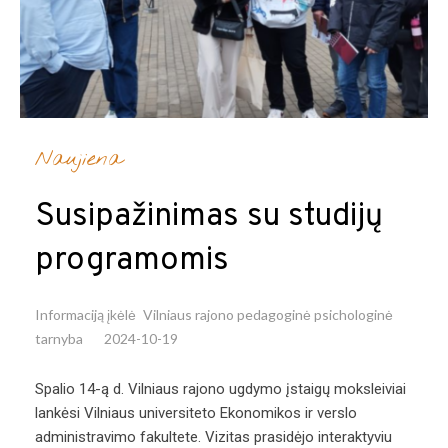
Naujiena
Susipažinimas su studijų
programomis
Informaciją įkėlė
Vilniaus rajono pedagoginė psichologinė
tarnyba
2024-10-19
Spalio 14-ą d. Vilniaus rajono ugdymo įstaigų moksleiviai
lankėsi Vilniaus universiteto Ekonomikos ir verslo
administravimo fakultete. Vizitas prasidėjo interaktyviu