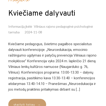
Kviečiame dalyvauti
Informaciją įkėlė
Vilniaus rajono pedagoginė psichologinė
tarnyba
2024-11-08
Kviečiame pedagogus, švietimo pagalbos specialistus
dalyvauti konferencijoje. „Neuroedukacija, emocinio
raštingumo ugdymas ir patyčių prevencija Vilniaus rajono
mokyklose” Konferencija vyks 2024 m. lapkričio 21 dieną
Vilniaus lenkų kultūros namuose (Naugarduko g. 76,
Vilnius). Konferencijos programa: 13.00-13.30 – dalyvių
registracija, pasitikimo kava 13.30-13.40 – konferencijos
atidarymas 13.40-14.10 – Pranešimas „Neuroedukacija ir
jos metodų praktinis pritaikymas dirbant su […]
→
skaityti toliau