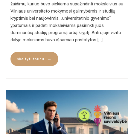
žaidimu, kuriuo buvo siekiama supažindinti moksleivius su
Vilniaus universiteto mokymosi galimybėmis ir studijų
kryptimis bei naujovėmis, „universitetinio gyvenimo“
ypatumais ir padėti moksleiviams pasirinkti juos
dominančią studijų programą arbą kryptį. Antrojoje vizito
dalyje mokiniams buvo išsamiau pristatytos […]
→
skaityti toliau