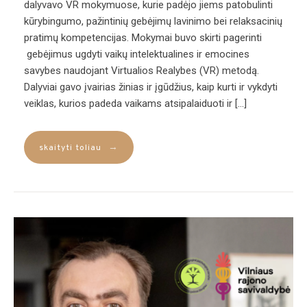
dalyvavo VR mokymuose, kurie padėjo jiems patobulinti
kūrybingumo, pažintinių gebėjimų lavinimo bei relaksacinių
pratimų kompetencijas. Mokymai buvo skirti pagerinti
gebėjimus ugdyti vaikų intelektualines ir emocines
savybes naudojant Virtualios Realybes (VR) metodą.
Dalyviai gavo įvairias žinias ir įgūdžius, kaip kurti ir vykdyti
veiklas, kurios padeda vaikams atsipalaiduoti ir […]
→
skaityti toliau