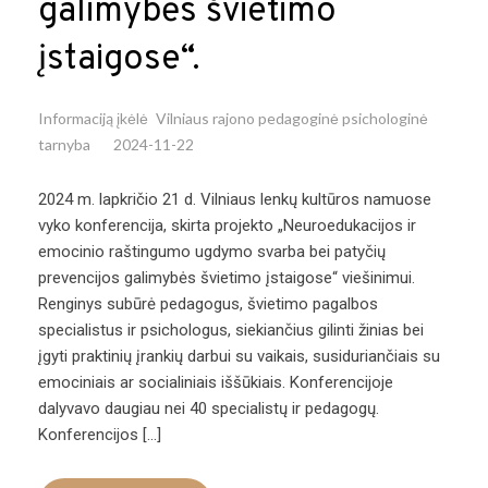
galimybės švietimo
įstaigose“.
Informaciją įkėlė
Vilniaus rajono pedagoginė psichologinė
tarnyba
2024-11-22
2024 m. lapkričio 21 d. Vilniaus lenkų kultūros namuose
vyko konferencija, skirta projekto „Neuroedukacijos ir
emocinio raštingumo ugdymo svarba bei patyčių
prevencijos galimybės švietimo įstaigose“ viešinimui.
Renginys subūrė pedagogus, švietimo pagalbos
specialistus ir psichologus, siekiančius gilinti žinias bei
įgyti praktinių įrankių darbui su vaikais, susiduriančiais su
emociniais ar socialiniais iššūkiais. Konferencijoje
dalyvavo daugiau nei 40 specialistų ir pedagogų.
Konferencijos […]