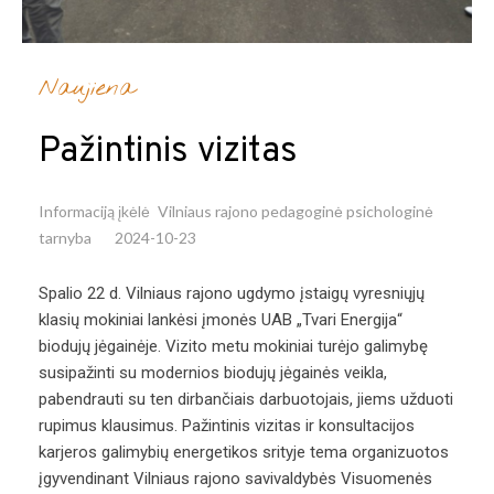
Naujiena
Pažintinis vizitas
Informaciją įkėlė
Vilniaus rajono pedagoginė psichologinė
tarnyba
2024-10-23
Spalio 22 d. Vilniaus rajono ugdymo įstaigų vyresniųjų
klasių mokiniai lankėsi įmonės UAB „Tvari Energija“
biodujų jėgainėje. Vizito metu mokiniai turėjo galimybę
susipažinti su modernios biodujų jėgainės veikla,
pabendrauti su ten dirbančiais darbuotojais, jiems užduoti
rupimus klausimus. Pažintinis vizitas ir konsultacijos
karjeros galimybių energetikos srityje tema organizuotos
įgyvendinant Vilniaus rajono savivaldybės Visuomenės