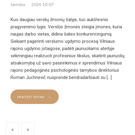
tarnyba
2024-10-07
Kuo daugiau verslių žmonių šalyje, tuo aukštesnis
pragyvenimo lygis. Verslūs žmonės steigia įmones, kuria
naujas darbo vietas, didina šalies konkurencingumą.
Siekiant pagerinti verslumo ugdymo procesą Vilniaus
rajono ugdymo įstaigose, padėti jaunuoliams ateityje
sėkmingiau realizuoti profesinius tikslus, skatinti jaunuolių
atsakomybę už savo pasirinkimus ir sprendimus Vilniaus
rajono pedagoginės psichologinės tarnybos direktorius
Roman Juchnevič nusprendė bendradarbiauti su […]
→
skaityti toliau
«
»