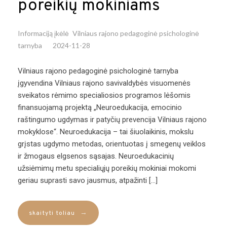
poreikių mokiniams
Informaciją įkėlė
Vilniaus rajono pedagoginė psichologinė
tarnyba
2024-11-28
Vilniaus rajono pedagoginė psichologinė tarnyba
įgyvendina Vilniaus rajono savivaldybės visuomenės
sveikatos rėmimo specialiosios programos lėšomis
finansuojamą projektą „Neuroedukacija, emocinio
raštingumo ugdymas ir patyčių prevencija Vilniaus rajono
mokyklose“. Neuroedukacija – tai šiuolaikinis, mokslu
grįstas ugdymo metodas, orientuotas į smegenų veiklos
ir žmogaus elgsenos sąsajas. Neuroedukacinių
užsiėmimų metu specialiųjų poreikių mokiniai mokomi
geriau suprasti savo jausmus, atpažinti […]
→
skaityti toliau