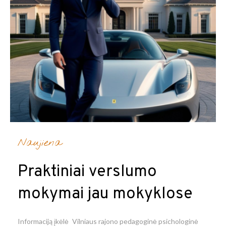
Naujiena
Praktiniai verslumo
mokymai jau mokyklose
Informaciją įkėlė
Vilniaus rajono pedagoginė psichologinė