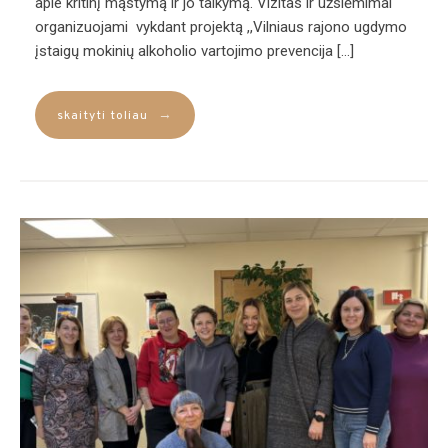
apie kritinį mąstymą ir jo taikymą. Vizitas ir užsiėmimai
organizuojami vykdant projektą ,,Vilniaus rajono ugdymo
įstaigų mokinių alkoholio vartojimo prevencija […]
→
skaityti toliau