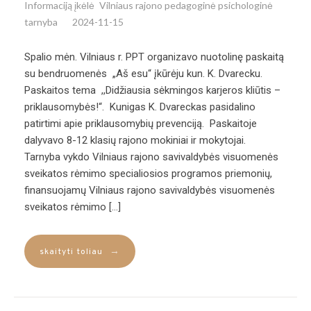
Informaciją įkėlė
Vilniaus rajono pedagoginė psichologinė
tarnyba
2024-11-15
Spalio mėn. Vilniaus r. PPT organizavo nuotolinę paskaitą
su bendruomenės „Aš esu“ įkūrėju kun. K. Dvarecku.
Paskaitos tema ,,Didžiausia sėkmingos karjeros kliūtis –
priklausomybės!“. Kunigas K. Dvareckas pasidalino
patirtimi apie priklausomybių prevenciją. Paskaitoje
dalyvavo 8-12 klasių rajono mokiniai ir mokytojai.
Tarnyba vykdo Vilniaus rajono savivaldybės visuomenės
sveikatos rėmimo specialiosios programos priemonių,
finansuojamų Vilniaus rajono savivaldybės visuomenės
sveikatos rėmimo […]
→
skaityti toliau