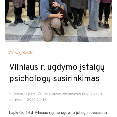
Naujiena
Vilniaus r. ugdymo įstaigų
psichologų susirinkimas
Informaciją įkėlė
Vilniaus rajono pedagoginė psichologinė
tarnyba
2024-11-15
Lapkričio 14 d. Vilniaus rajono ugdymo įstaigų specialistai