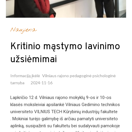
Naujiena
Kritinio mąstymo lavinimo
užsiėmimai
Informaciją įkėlė
Vilniaus rajono pedagoginė psichologinė
tarnyba
2024-11-16
Lapkričio 12 d. Vilniaus rajono mokyklų 9-os ir 10-os
klasės moksleiviai apsilankė Vilniaus Gedimino technikos
universiteto VILNIUS TECH Kūrybinių industrijų fakultete
. Mokiniai turėjo galimybę iš arčiau pamatyti universiteto
aplinką, susipažinti su fakultetu bei sudalyvauti pamokoje