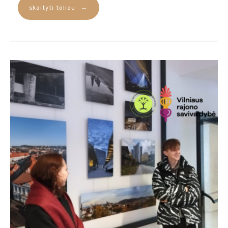
→
skaityti toliau