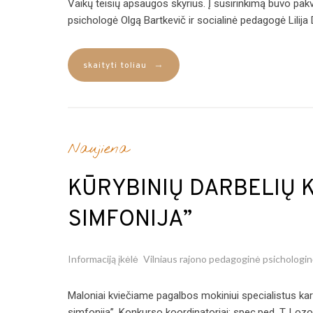
Vaikų teisių apsaugos skyrius. Į susirinkimą buvo pak
psichologė Olgą Bartkevič ir socialinė pedagogė Lilija 
→
skaityti toliau
Naujiena
KŪRYBINIŲ DARBELIŲ 
SIMFONIJA”
Informaciją įkėlė
Vilniaus rajono pedagoginė psichologi
Maloniai kviečiame pagalbos mokiniui specialistus kar
simfonija”. Konkurso koordinatoriai: spec.ped. T. Lo