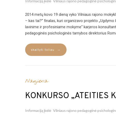
Informaciją įkėlė
Vilniaus rajono pedagoginė psichologi
2014 metų kovo 19 dieną vyko Vilniaus rajono mokyklų
– kas tai?“ finalas, kuri organizavo projekto „Ugdymo
lavinime ir profesiniame mokyme“ karjeros konsultant
pedagoginės psichologinės tarnybos direktorius Ro
→
skaityti toliau
Naujiena
KONKURSO „ATEITIES K
Informaciją įkėlė
Vilniaus rajono pedagoginė psichologi