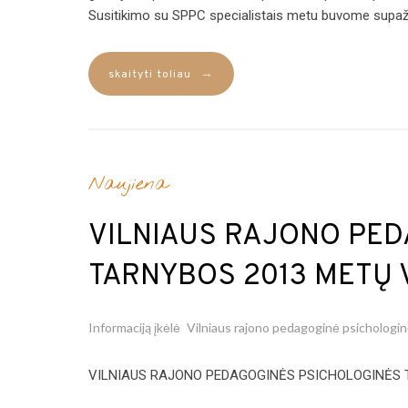
Susitikimo su SPPC specialistais metu buvome supažin
→
skaityti toliau
Naujiena
VILNIAUS RAJONO PED
TARNYBOS 2013 METŲ 
Informaciją įkėlė
Vilniaus rajono pedagoginė psichologi
VILNIAUS RAJONO PEDAGOGINĖS PSICHOLOGINĖS TA