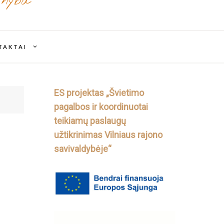
rnyba
expand
TAKTAI
child
menu
ES projektas „Švietimo
pagalbos ir koordinuotai
teikiamų paslaugų
užtikrinimas Vilniaus rajono
savivaldybėje“