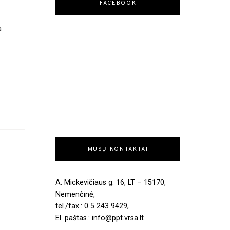
FACEBOOK
a
MŪSŲ KONTAKTAI
A. Mickevičiaus g. 16, LT – 15170,
Nemenčinė,
tel./fax.: 0 5 243 9429,
El. paštas.: info@ppt.vrsa.lt