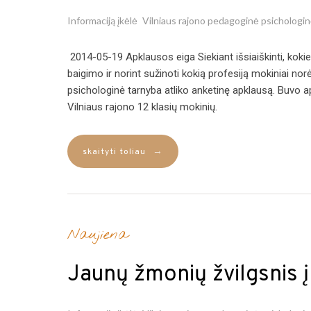
Informaciją įkėlė
Vilniaus rajono pedagoginė psichologi
2014-05-19 Apklausos eiga Siekiant išsiaiškinti, kokie
baigimo ir norint sužinoti kokią profesiją mokiniai no
psichologinė tarnyba atliko anketinę apklausą. Buvo ap
Vilniaus rajono 12 klasių mokinių.
→
skaityti toliau
Naujiena
Jaunų žmonių žvilgsnis į 