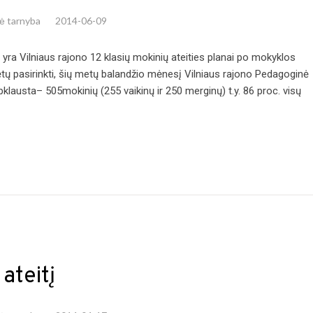
nė tarnyba
2014-06-09
 yra Vilniaus rajono 12 klasių mokinių ateities planai po mokyklos
rėtų pasirinkti, šių metų balandžio mėnesį Vilniaus rajono Pedagoginė
klausta– 505mokinių (255 vaikinų ir 250 merginų) t.y. 86 proc. visų
ateitį