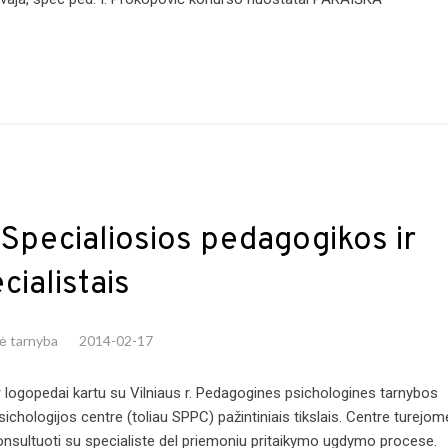
u Specialiosios pedagogikos ir
cialistais
nė tarnyba
2014-02-17
 ir logopedai kartu su Vilniaus r. Pedagogines psichologines tarnybos
sichologijos centre (toliau SPPC) pažintiniais tikslais. Centre turejom
onsultuoti su specialiste del priemoniu pritaikymo ugdymo procese.