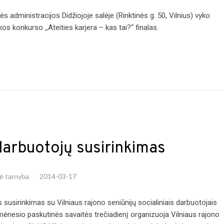
 administracijos Didžiojoje salėje (Rinktinės g. 50, Vilnius) vyko
os konkurso ,,Ateities karjera – kas tai?“ finalas.
darbuotojų susirinkimas
nė tarnyba
2014-03-17
is susirinkimas su Vilniaus rajono seniūnijų socialiniais darbuotojais
 mėnesio paskutinės savaitės trečiadienį organizuoja Vilniaus rajono