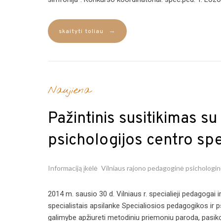
→
skaityti toliau
Naujiena
Pažintinis susitikimas s
psichologijos centro spe
Informaciją įkėlė
Vilniaus rajono pedagoginė psichologi
2014 m. sausio 30 d. Vilniaus r. specialieji pedagogai
specialistais apsilanke Specialiosios pedagogikos ir p
galimybe apžiureti metodiniu priemoniu paroda, pasik