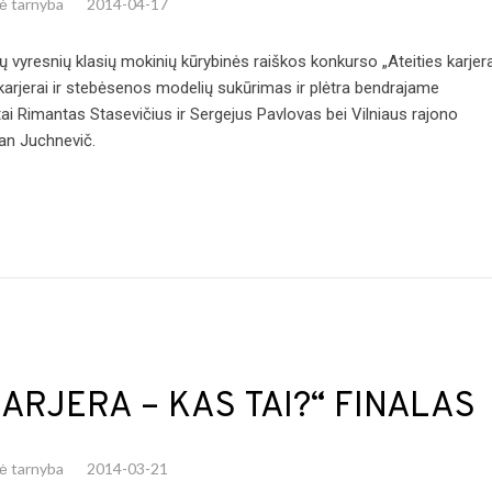
nė tarnyba
2014-04-17
 vyresnių klasių mokinių kūrybinės raiškos konkurso „Ateities karjer
 karjerai ir stebėsenos modelių sukūrimas ir plėtra bendrajame
ai Rimantas Stasevičius ir Sergejus Pavlovas bei Vilniaus rajono
man Juchnevič.
ARJERA – KAS TAI?“ FINALAS
nė tarnyba
2014-03-21