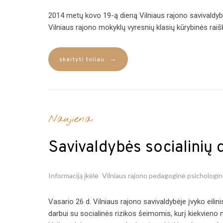
2014 metų kovo 19-ą dieną Vilniaus rajono savivaldybės
Vilniaus rajono mokyklų vyresnių klasių kūrybinės raišk
→
skaityti toliau
Naujiena
Savivaldybės socialinių 
Informaciją įkėlė
Vilniaus rajono pedagoginė psichologi
Vasario 26 d. Vilniaus rajono savivaldybėje įvyko eilin
darbui su socialinės rizikos šeimomis, kurį kiekvieno