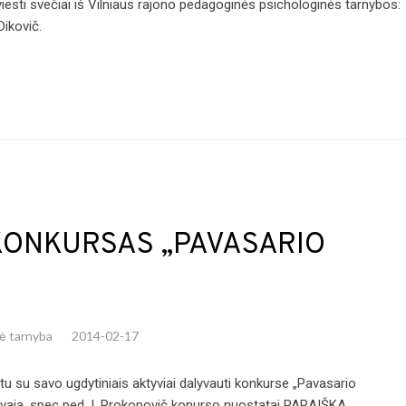
viesti svečiai iš Vilniaus rajono pedagoginės psichologinės tarnybos:
Dikovič.
KONKURSAS „PAVASARIO
nė tarnyba
2014-02-17
tu su savo ugdytiniais aktyviai dalyvauti konkurse „Pavasario
zovaja, spec ped. I. Prokopovič konurso nuostatai PARAIŠKA