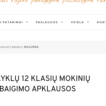
iaus rajono pedagoginė psichologinė ta
expand
expand
expand
I PATARIMAI
PASLAUGOS
VEIKLA
KON
child
child
child
menu
menu
menu
owsing Category:
NAUJIENA
YKLŲ 12 KLASIŲ MOKINIŲ
 BAIGIMO APKLAUSOS