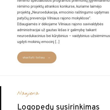
rėmimo specialiosios programos priemonių įgyvendinimo
rėmimo projektų atrankos konkurse, kuriame laimėjo
projektą „Neuroedukacija, emocinio raštingumo ugdymas 
patyčių prevencija Vilniaus rajono mokyklose“.
Džiaugiamės ir dėkojame Vilniaus rajono savivaldybės
administracijai už gautas lėšas ir galimybę taikant
neuroedukacinius bei kūrybinius – vaidybinius užsiėmimus
ugdyti mokinių emocinį […]
→
skaityti toliau
Naujiena
Logopedų susirinkimas