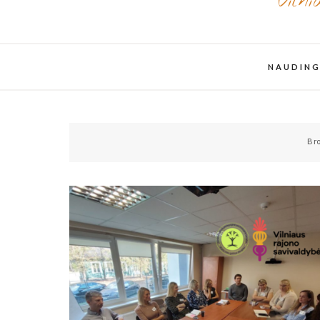
Viln
NAUDING
Br