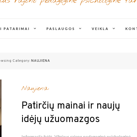
iaus rajono pedagoginė psichologinė ta
expand
expand
expand
I PATARIMAI
PASLAUGOS
VEIKLA
KON
child
child
child
menu
menu
menu
owsing Category:
NAUJIENA
Naujiena
Patirčių mainai ir naujų
idėjų užuomazgos
Informaciją įkėlė
Vilniaus rajono pedagoginė psichologinė