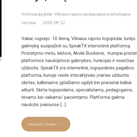
Informaciją įkėlė
Vilniaus rajono pedagoginė psichologinė
tarnyba
2024-09-12
Vakar, rugsėjo 10 dieną, Vilniaus rajono logopedai, turėjo
galimybę susipažinti su SpeakTX internetinė platformą.
Pristatymo metu, lektorė, Akvilė Buckienė, trumpai prista
platformos naudojimosi galimybes, funkcijas ir esančias
užduotis. SpeakTX yra internetinė, logopedinės pagalbos
platforma, kurioje rasite interaktyvias įvairias užduotis
skirtas, kalbiniams įgūdžiams ugdyti bei prarastai kalbai
atkurti. Skirta logopedams, specialistams, pedagogams,
tėvams bei vaikams/ pacientams. Platforma galima
naudotis įvairiuose […]
→
skaityti toliau