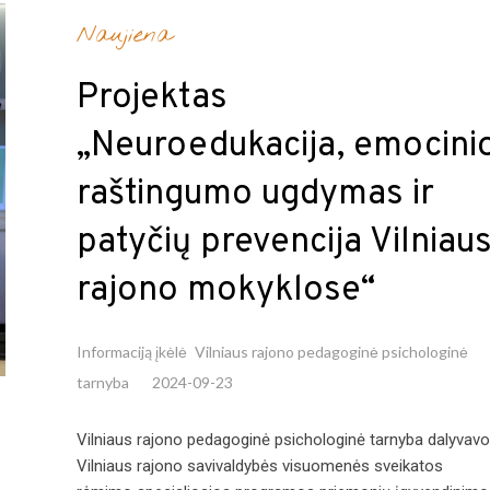
Naujiena
Projektas
„Neuroedukacija, emocini
raštingumo ugdymas ir
patyčių prevencija Vilniau
rajono mokyklose“
Informaciją įkėlė
Vilniaus rajono pedagoginė psichologinė
tarnyba
2024-09-23
Vilniaus rajono pedagoginė psichologinė tarnyba dalyvavo
Vilniaus rajono savivaldybės visuomenės sveikatos