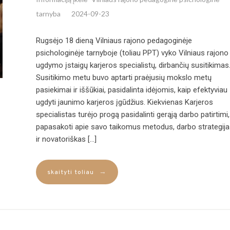
tarnyba
2024-09-23
Rugsėjo 18 dieną Vilniaus rajono pedagoginėje
psichologinėje tarnyboje (toliau PPT) vyko Vilniaus rajono
ugdymo įstaigų karjeros specialistų, dirbančių susitikimas
Susitikimo metu buvo aptarti praėjusių mokslo metų
pasiekimai ir iššūkiai, pasidalinta idėjomis, kaip efektyviau
ugdyti jaunimo karjeros įgūdžius. Kiekvienas Karjeros
specialistas turėjo progą pasidalinti gerąją darbo patirtimi,
papasakoti apie savo taikomus metodus, darbo strategija
ir novatoriškas […]
→
skaityti toliau