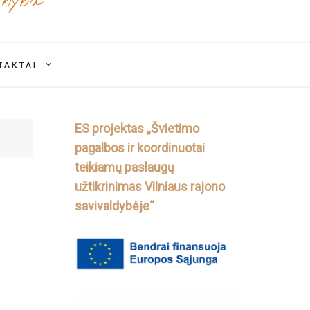
rnyba
expand
TAKTAI
child
menu
ES projektas „Švietimo
pagalbos ir koordinuotai
teikiamų paslaugų
užtikrinimas Vilniaus rajono
savivaldybėje“