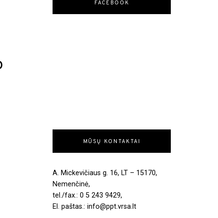
FACEBOOK
o
s
MŪSŲ KONTAKTAI
A. Mickevičiaus g. 16, LT – 15170,
Nemenčinė,
tel./fax.: 0 5 243 9429,
El. paštas.: info@ppt.vrsa.lt