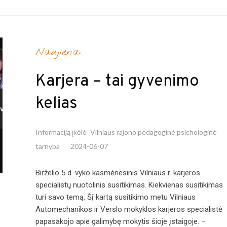
Naujiena
Karjera – tai gyvenimo
kelias
Informaciją įkėlė
Vilniaus rajono pedagoginė psichologinė
tarnyba
2024-06-07
Birželio 5 d. vyko kasmėnesinis Vilniaus r. karjeros
specialistų nuotolinis susitikimas. Kiekvienas susitikimas
turi savo temą. Šį kartą susitikimo metu Vilniaus
Automechanikos ir Verslo mokyklos karjeros specialistė
papasakojo apie galimybę mokytis šioje įstaigoje. –